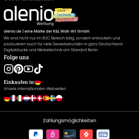
Material Übersicht
Impressum
Newsletter An-/Abmeldung
Versand & Zahlung
Sendungsverfolgung
Rücksendung
alenio.de
| eine Marke der K&L Wall-Art GmbH.
Wir sind nicht nur im B2C Bereich tätig, sondern entwickeln und
Widerrufsrecht
produzieren auch für viele Gewerbekunden in ganz Deutschland
Datenschutzerklärung
Digitaldrucke und Werbetechnik am Standort Berlin.
Folge uns
Gewährleistung
Leistungserklärung / CE-Zeichen
Cookie Einstellungen
Einkaufen in:
Unsere internationalen Webseiten
Zahlungsmöglichkeiten