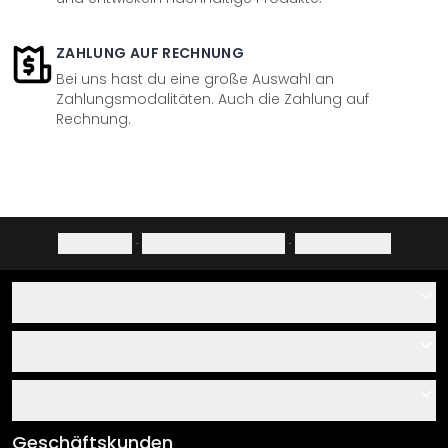
ZAHLUNG AUF RECHNUNG
Bei uns hast du eine große Auswahl an
Zahlungsmodalitäten. Auch die Zahlung auf
Rechnung.
Impressum
·
Datenschutzerklärung
·
Widerrufsrecht
Hilfe
Kontakt
Service
Über uns
Gutscheine
Informationen
Fragen & Antworten
Klebe- und Montageanleitungen
AGB
Geschäftskunden