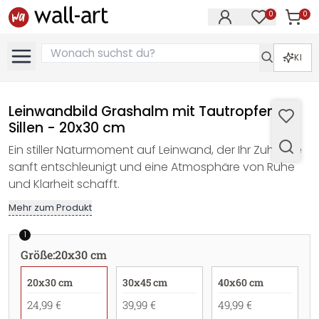
0
0
Artike
Artikel im M
KI
Leinwandbild Grashalm mit Tautropfen -
Sillen - 20x30 cm
Ein stiller Naturmoment auf Leinwand, der Ihr Zuhause
sanft entschleunigt und eine Atmosphäre von Ruhe
und Klarheit schafft.
Mehr zum Produkt
1
Größe
:
20x30 cm
20x30 cm
30x45 cm
40x60 cm
24,99 €
39,99 €
49,99 €