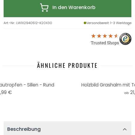
In den Warenkorb
Art.-Nr.
:
LW1X2940512-K20X30
Versandbereit
: 1-3 Werktage
Trusted Shops
ÄHNLICHE PRODUKTE
utropfen - Sillen - Rund
Holzbild Grashalm mit Ta
,99 €
21
ab
Beschreibung