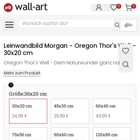
0
0
Artike
Artikel im M
KI
Leinwandbild Morgan - Oregon Thor's Well -
30x20 cm
Oregon Thor's Well - Dem Naturwunder ganz nah.
Mehr zum Produkt
1
Größe
:
30x20 cm
30x20 cm
45x30 cm
60x40 cm
24,99 €
39,99 €
49,99 €
75x50 cm
90x60 cm
120x80 cm