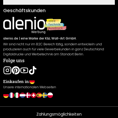
Fragen & Antworten
Klebe- und Montageanleitungen
AGB
Geschäftskunden
Material Übersicht
Impressum
Newsletter An-/Abmeldung
Versand & Zahlung
Sendungsverfolgung
Rücksendung
alenio.de
| eine Marke der K&L Wall-Art GmbH.
Wir sind nicht nur im B2C Bereich tätig, sondern entwickeln und
Widerrufsrecht
produzieren auch für viele Gewerbekunden in ganz Deutschland
Datenschutzerklärung
Digitaldrucke und Werbetechnik am Standort Berlin.
Folge uns
Gewährleistung
Leistungserklärung / CE-Zeichen
Cookie Einstellungen
Einkaufen in:
Unsere internationalen Webseiten
Zahlungsmöglichkeiten