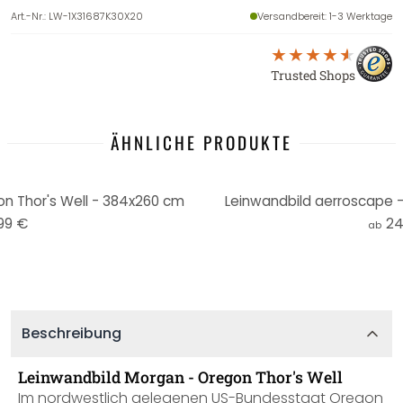
Art.-Nr.
:
LW-1X31687K30X20
Versandbereit
: 1-3 Werktage
Trusted Shops
ÄHNLICHE PRODUKTE
n Thor's Well - 384x260 cm
Leinwandbild aerroscape -
99 €
24
ab
Beschreibung
Leinwandbild Morgan - Oregon Thor's Well
Im nordwestlich gelegenen US-Bundesstaat Oregon