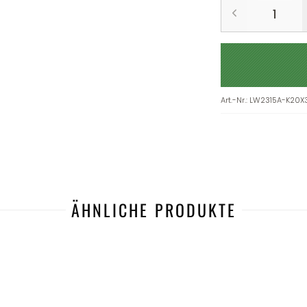
Art.-Nr.
:
LW2315A-K20X
ÄHNLICHE PRODUKTE