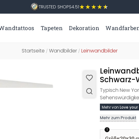
TRUSTED SHOPS
4.51
Wandtattoos
Tapeten
Dekoration
Wandfarbe
Startseite
Wandbilder
Leinwandbilder
/
/
Leinwandbi
Schwarz-W
Typisch New Yor
Sehenswürdigkei
Mehr von
Love your
Mehr zum Produkt
1
Größe
:
20x30 