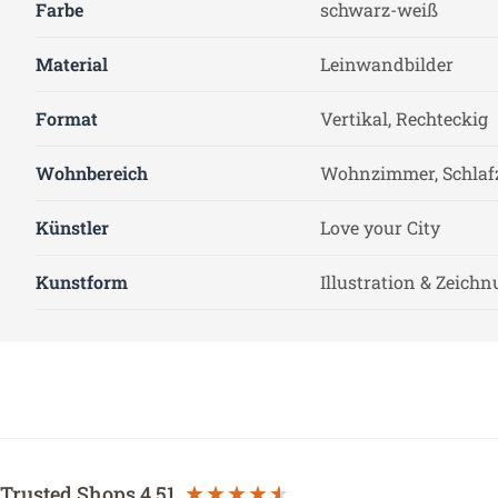
Farbe
schwarz-weiß
Material
Leinwandbilder
Format
Vertikal, Rechteckig
Wohnbereich
Wohnzimmer, Schla
Künstler
Love your City
Kunstform
Illustration & Zeich
Trusted Shops
4.51