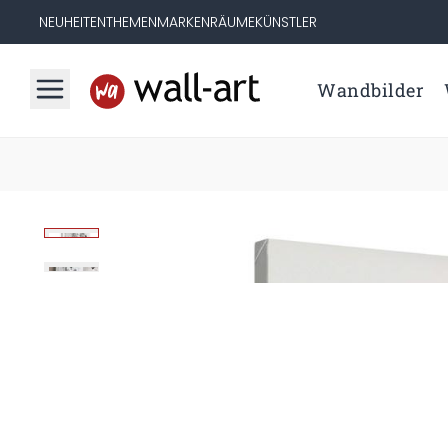
NEUHEITEN
THEMEN
MARKEN
RÄUME
KÜNSTLER
Wandbilder