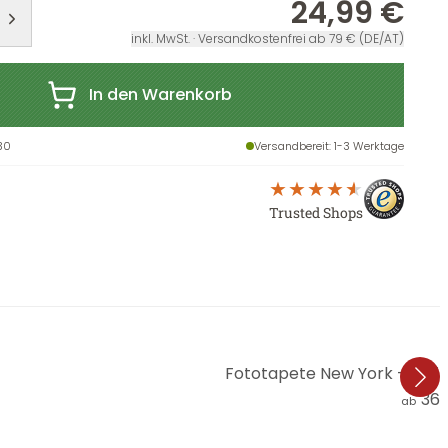
24,99 €
inkl. MwSt. · Versandkostenfrei ab 79 € (DE/AT)
In den Warenkorb
30
Versandbereit
: 1-3 Werktage
Trusted Shops
Fototapete New York - Freihe
36,
ab