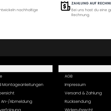
ZAHLUNG AUF RECHN
entwickeln nachhaltige
Bei uns hast du eine 
Rechnung.
Informationen
e
AGB
d Montageanleitungen
Impressum
bersicht
Versand & Zahlung
r An-/Abmeldung
Rücksendung
verfolgung
Widerrufsrecht