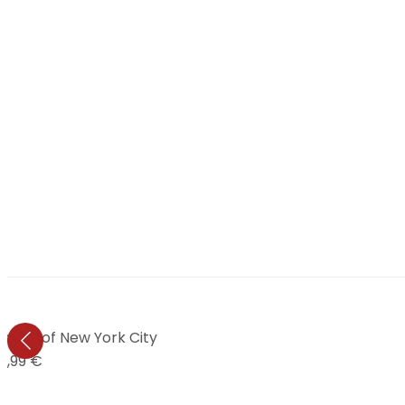
sions of New York City
4,99 €