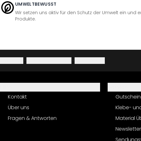
UMWELTBEWUSST
Wir setzen uns aktiv für den Schutz der Umwelt ein und 
Produkte.
Impressum
·
Datenschutzerklärung
·
Widerrufsrecht
Hilfe
Service
Kontakt
Gutschein
Über uns
Klebe- un
Fragen & Antworten
Material Ü
Newslette
Sendungs