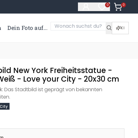
0
Artikel i
0
Artikel im Merk
n
Dein Foto auf...
KI
ld New York Freiheitsstatue -
eiß - Love your City - 20x30 cm
k: Das Stadtbild ist geprägt von bekannten
ten.
 City
cm