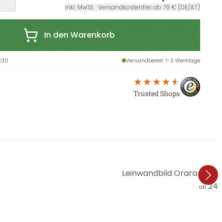
inkl. MwSt. · Versandkostenfrei ab 79 € (DE/AT)
In den Warenkorb
X30
Versandbereit
: 1-3 Werktage
Trusted Shops
Leinwandbild Orara Studi
24,
ab