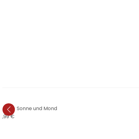
tudio - Sonne und Mond
4,99 €