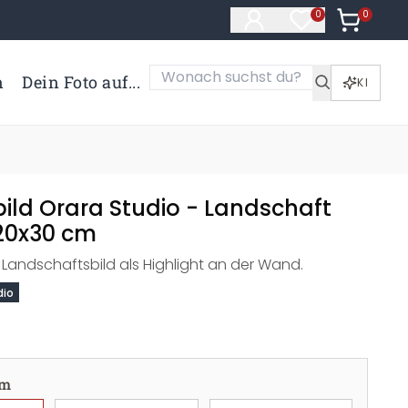
0
Artikel i
0
Artikel im Merk
n
Dein Foto auf...
KI
ild Orara Studio - Landschaft
 20x30 cm
 Landschaftsbild als Highlight an der Wand.
dio
cm