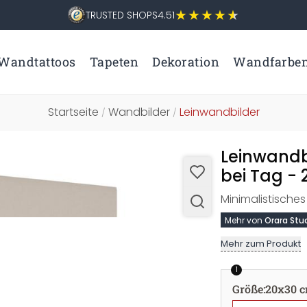
TRUSTED SHOPS
4.51
Wandtattoos
Tapeten
Dekoration
Wandfarbe
Startseite
Wandbilder
Leinwandbilder
/
/
Leinwandb
bei Tag -
Minimalistisches
Mehr von
Orara Stu
Mehr zum Produkt
1
Größe
:
20x30 