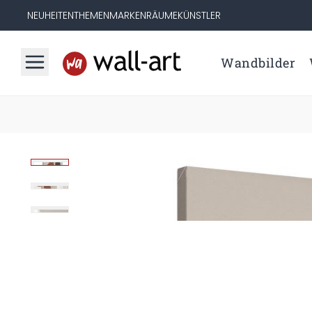
NEUHEITEN
THEMEN
MARKEN
RÄUME
KÜNSTLER
Wandbilder