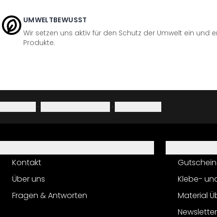
UMWELTBEWUSST
Wir setzen uns aktiv für den Schutz der Umwelt ein und 
Produkte.
Impressum
·
Datenschutzerklärung
·
Widerrufsrecht
Hilfe
Service
Kontakt
Gutschein
Über uns
Klebe- un
Fragen & Antworten
Material Ü
Newslette