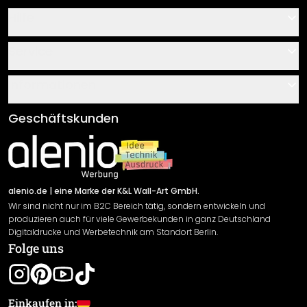
Hilfe
Kontakt
Service
Über uns
Gutscheine
Informationen
Fragen & Antworten
Klebe- und Montageanleitungen
AGB
Geschäftskunden
Material Übersicht
Impressum
Newsletter An-/Abmeldung
Versand & Zahlung
Sendungsverfolgung
Rücksendung
alenio.de
| eine Marke der K&L Wall-Art GmbH.
Wir sind nicht nur im B2C Bereich tätig, sondern entwickeln und
Widerrufsrecht
produzieren auch für viele Gewerbekunden in ganz Deutschland
Datenschutzerklärung
Digitaldrucke und Werbetechnik am Standort Berlin.
Folge uns
Gewährleistung
Leistungserklärung / CE-Zeichen
Cookie Einstellungen
Einkaufen in: