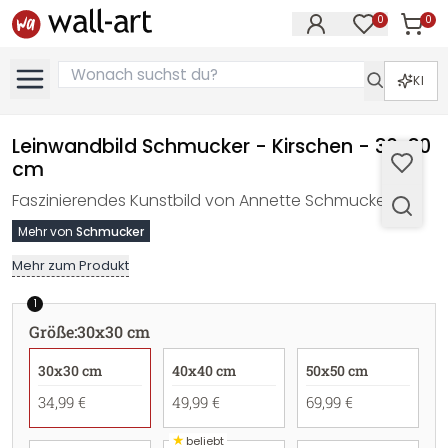
0
0
Artike
Artikel im M
KI
Leinwandbild Schmucker - Kirschen - 30x30
cm
Faszinierendes Kunstbild von Annette Schmucker.
Mehr von
Schmucker
Mehr zum Produkt
1
Größe
:
30x30 cm
30x30 cm
40x40 cm
50x50 cm
34,99 €
49,99 €
69,99 €
★
beliebt