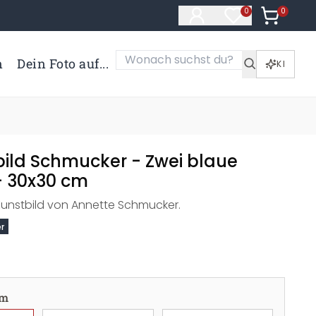
0
Artikel i
0
Artikel im Merk
n
Dein Foto auf...
KI
ild Schmucker - Zwei blaue
 30x30 cm
Kunstbild von Annette Schmucker.
r
cm