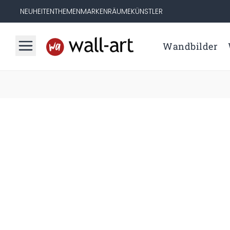
NEUHEITEN
THEMEN
MARKEN
RÄUME
KÜNSTLER
Wandbilder