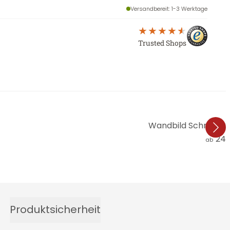
Versandbereit
: 1-3 Werktage
Trusted Shops
Wandbild Schmucke
24,
ab
Produktsicherheit