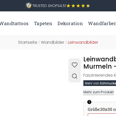
TRUSTED SHOPS
4.51
Wandtattoos
Tapeten
Dekoration
Wandfarbe
Startseite
Wandbilder
Leinwandbilder
/
/
Leinwandb
Murmeln -
Faszinierendes 
Mehr von
Schmucke
Mehr zum Produkt
1
Größe
:
30x30 