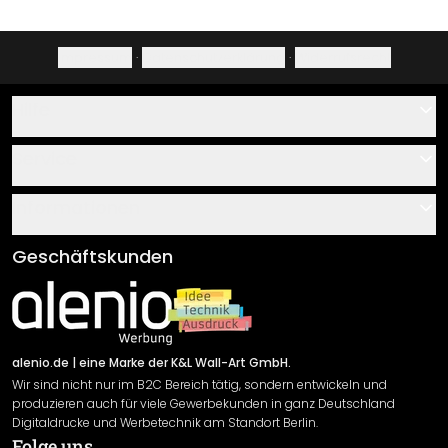
Impressum
·
Datenschutzerklärung
·
Widerrufsrecht
Hilfe
Kontakt
Service
Über uns
Gutscheine
Informationen
Fragen & Antworten
Klebe- und Montageanleitungen
AGB
Geschäftskunden
Material Übersicht
Impressum
Newsletter An-/Abmeldung
Versand & Zahlung
Sendungsverfolgung
Rücksendung
alenio.de
| eine Marke der K&L Wall-Art GmbH.
Wir sind nicht nur im B2C Bereich tätig, sondern entwickeln und
Widerrufsrecht
produzieren auch für viele Gewerbekunden in ganz Deutschland
Datenschutzerklärung
Digitaldrucke und Werbetechnik am Standort Berlin.
Folge uns