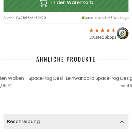
In den Warenkorb
Art.-Nr.
:
LW2868A-K30X20
Versandbereit
: 1-3 Werktage
Trusted Shops
ÄHNLICHE PRODUKTE
Leinwandbild Berggipfel über den Wolken - SpaceFrog Designs
,99 €
49
ab
Beschreibung