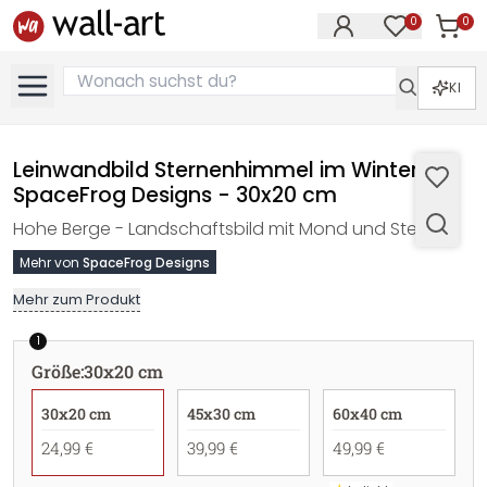
0
0
Artike
Artikel im M
KI
Leinwandbild Sternenhimmel im Winter -
SpaceFrog Designs - 30x20 cm
Hohe Berge - Landschaftsbild mit Mond und Sternen.
Mehr von
SpaceFrog Designs
Mehr zum Produkt
1
Größe
:
30x20 cm
30x20 cm
45x30 cm
60x40 cm
24,99 €
39,99 €
49,99 €