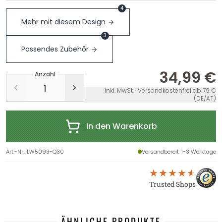
4
Mehr mit diesem Design
3
Passendes Zubehör
34,99 €
Anzahl
inkl. MwSt. · Versandkostenfrei ab 79 €
(DE/AT)
In den Warenkorb
Art.-Nr.
:
LW5093-Q30
Versandbereit
: 1-3 Werktage
Trusted Shops
ÄHNLICHE PRODUKTE