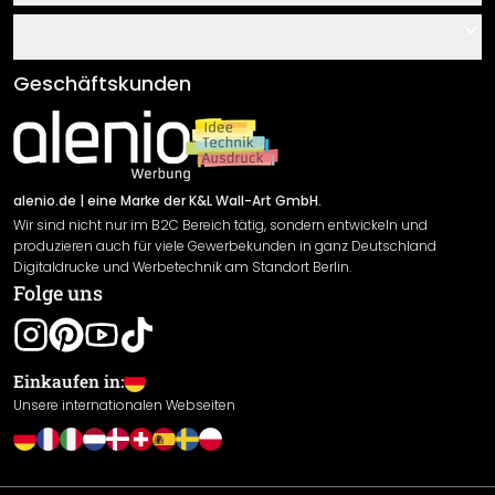
Über uns
Gutscheine
Informationen
Fragen & Antworten
Klebe- und Montageanleitungen
AGB
Geschäftskunden
Material Übersicht
Impressum
Newsletter An-/Abmeldung
Versand & Zahlung
Sendungsverfolgung
Rücksendung
alenio.de
| eine Marke der K&L Wall-Art GmbH.
Wir sind nicht nur im B2C Bereich tätig, sondern entwickeln und
Widerrufsrecht
produzieren auch für viele Gewerbekunden in ganz Deutschland
Datenschutzerklärung
Digitaldrucke und Werbetechnik am Standort Berlin.
Folge uns
Gewährleistung
Leistungserklärung / CE-Zeichen
Cookie Einstellungen
Einkaufen in:
Unsere internationalen Webseiten