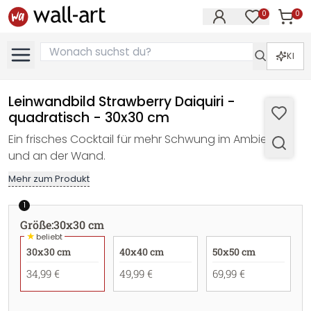
0
0
Artike
Artikel im M
KI
Leinwandbild Strawberry Daiquiri -
quadratisch - 30x30 cm
Ein frisches Cocktail für mehr Schwung im Ambiente
und an der Wand.
Mehr zum Produkt
1
Größe
:
30x30 cm
★
beliebt
30x30 cm
40x40 cm
50x50 cm
34,99 €
49,99 €
69,99 €