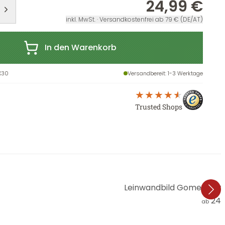
24,99 €
inkl. MwSt. · Versandkostenfrei ab 79 € (DE/AT)
In den Warenkorb
X30
Versandbereit
: 1-3 Werktage
Trusted Shops
Leinwandbild Gomes - Sc
24,
ab