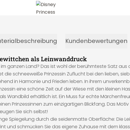
terialbeschreibung
Kundenbewertungen
ewittchen als Leinwanddruck
ste im ganzen Land? Das ist wohl der berühmteste Satz a
et die schneeweiße Prinzessin Zuflucht bei den lieben, sie
end in Harmonie und Frieden leben. In ihrem unverkennba
inzessin eine schöne Zeit auf der Wiese mit den kleinen H
ls Wandbild erhältlich ist. Ein Muss für echte Märchenfr
einen Prinzessinnen zum einzigartigen Blickfang. Das Motiv 
eugen Sie sich selbst!
inge Spiegelung durch die seidenmatte Oberfläche: Die Lei
int und schmücken Sie das eigene Zuhause mit dem klassi