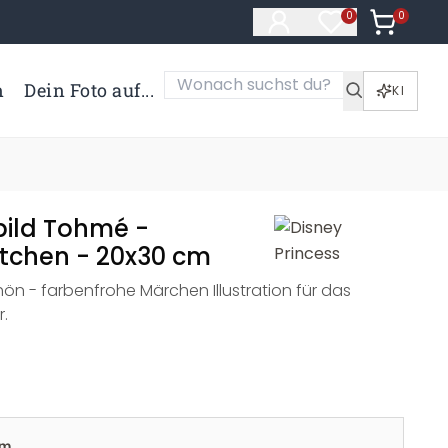
0
Artikel i
0
Artikel im Merk
n
Dein Foto auf...
KI
ild Tohmé -
tchen - 20x30 cm
n - farbenfrohe Märchen Illustration für das
.
cm