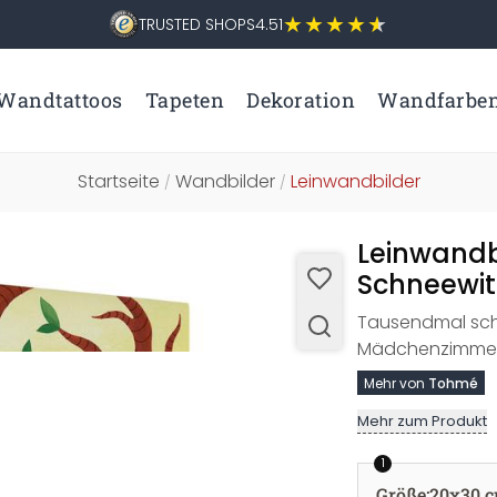
TRUSTED SHOPS
4.51
Wandtattoos
Tapeten
Dekoration
Wandfarbe
Startseite
Wandbilder
Leinwandbilder
/
/
Leinwandb
Schneewit
Tausendmal schö
Mädchenzimmer
Mehr von
Tohmé
Mehr zum Produkt
1
Größe
:
20x30 