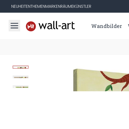
NEUHEITEN
THEMEN
MARKEN
RÄUME
KÜNSTLER
Wandbilder