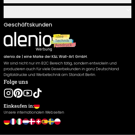
Über uns
Gutscheine
Informationen
Fragen & Antworten
Klebe- und Montageanleitungen
AGB
Geschäftskunden
Material Übersicht
Impressum
Newsletter An-/Abmeldung
Versand & Zahlung
Sendungsverfolgung
Rücksendung
alenio.de
| eine Marke der K&L Wall-Art GmbH.
Wir sind nicht nur im B2C Bereich tätig, sondern entwickeln und
Widerrufsrecht
produzieren auch für viele Gewerbekunden in ganz Deutschland
Datenschutzerklärung
Digitaldrucke und Werbetechnik am Standort Berlin.
Folge uns
Gewährleistung
Leistungserklärung / CE-Zeichen
Cookie Einstellungen
Einkaufen in:
Unsere internationalen Webseiten