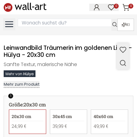
0
0
Artike
Artikel im M
KI
Leinwandbild Träumerin im goldenen Licht -
Hülya - 20x30 cm
Sanfte Textur, malerische Nähe
Mehr von
Hülya
Mehr zum Produkt
1
Größe
:
20x30 cm
20x30 cm
30x45 cm
40x60 cm
24,99 €
39,99 €
49,99 €