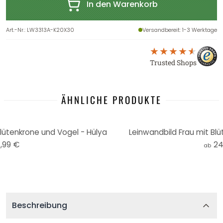
In den Warenkorb
Art.-Nr.
:
LW3313A-K20X30
Versandbereit
: 1-3 Werktage
Trusted Shops
ÄHNLICHE PRODUKTE
Blütenkrone und Vogel - Hülya
Leinwandbild Frau mit Blü
,99 €
24
ab
Beschreibung