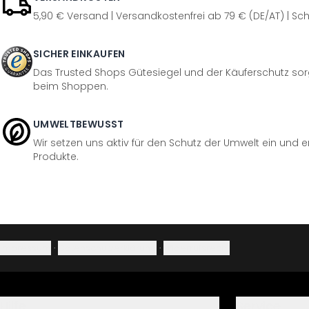
5,90 € Versand | Versandkostenfrei ab 79 € (DE/AT) | Sch
SICHER EINKAUFEN
Das Trusted Shops Gütesiegel und der Käuferschutz sorg
beim Shoppen.
UMWELTBEWUSST
Wir setzen uns aktiv für den Schutz der Umwelt ein und 
Produkte.
Impressum
·
Datenschutzerklärung
·
Widerrufsrecht
Hilfe
Service