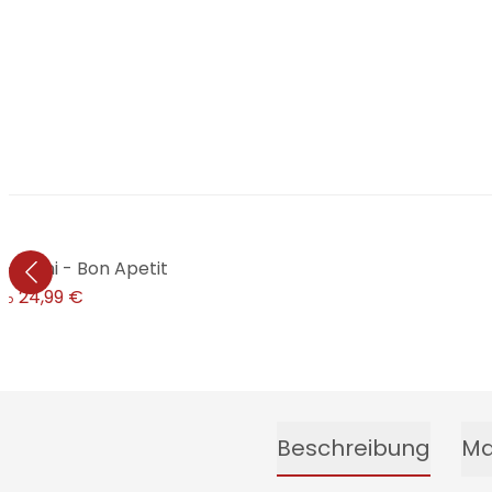
karoni - Bon Apetit
24,99 €
ab
Beschreibung
Ma