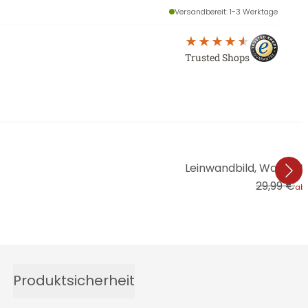
Versandbereit
: 1-3 Werktage
Trusted Shops
Leinwandbild, Wassert
29,99 €
ab
Produktsicherheit