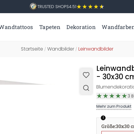
TRUSTED SHOPS
4.51
Wandtattoos
Tapeten
Dekoration
Wandfarbe
Startseite
Wandbilder
Leinwandbilder
/
/
Leinwandbi
- 30x30 c
Blumendekoratio
3
B
Mehr zum Produkt
1
Größe
:
30x30 