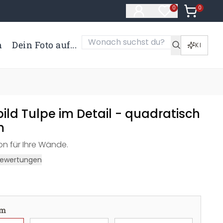
0
Artikel i
0
Artikel im Merk
n
Dein Foto auf...
KI
ld Tulpe im Detail - quadratisch
m
n für Ihre Wände.
ewertungen
cm