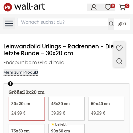
0
0
Artike
Artikel im M
KI
Leinwandbild Urlings - Radrennen - Die
letzte Runde - 30x20 cm
Endspurt beim Giro d´Italia
Mehr zum Produkt
1
Größe
:
30x20 cm
30x20 cm
45x30 cm
60x40 cm
24,99 €
39,99 €
49,99 €
★
beliebt
75x50 cm
90x60 cm