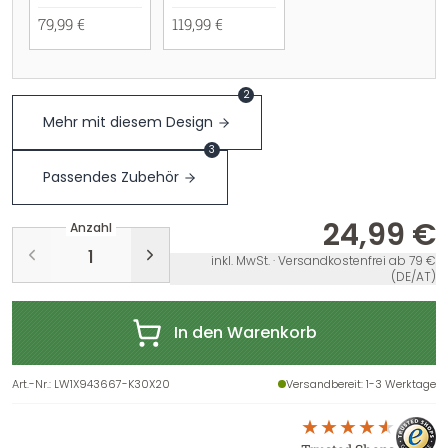
79,99 €
119,99 €
2
Mehr mit diesem Design
3
Passendes Zubehör
24,99 €
Anzahl
inkl. MwSt. · Versandkostenfrei ab 79 €
(DE/AT)
In den Warenkorb
Art.-Nr.
:
LW1X943667-K30X20
Versandbereit
: 1-3 Werktage