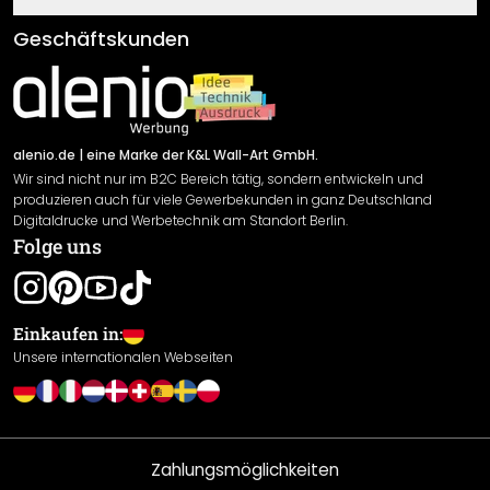
Fragen & Antworten
Klebe- und Montageanleitungen
AGB
Geschäftskunden
Material Übersicht
Impressum
Newsletter An-/Abmeldung
Versand & Zahlung
Sendungsverfolgung
Rücksendung
alenio.de
| eine Marke der K&L Wall-Art GmbH.
Wir sind nicht nur im B2C Bereich tätig, sondern entwickeln und
Widerrufsrecht
produzieren auch für viele Gewerbekunden in ganz Deutschland
Datenschutzerklärung
Digitaldrucke und Werbetechnik am Standort Berlin.
Folge uns
Gewährleistung
Leistungserklärung / CE-Zeichen
Cookie Einstellungen
Einkaufen in:
Unsere internationalen Webseiten
Zahlungsmöglichkeiten