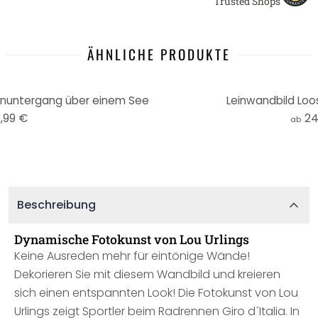
Trusted Shops
ÄHNLICHE PRODUKTE
enuntergang über einem See
Leinwandbild Loos
,99 €
24
ab
Beschreibung
Dynamische Fotokunst von Lou Urlings
Keine Ausreden mehr für eintönige Wände!
Dekorieren Sie mit diesem Wandbild und kreieren
sich einen entspannten Look! Die Fotokunst von Lou
Urlings zeigt Sportler beim Radrennen Giro d´Italia. In