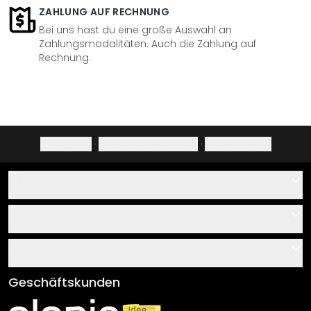
ZAHLUNG AUF RECHNUNG
Bei uns hast du eine große Auswahl an
Zahlungsmodalitäten. Auch die Zahlung auf
Rechnung.
Impressum
·
Datenschutzerklärung
·
Widerrufsrecht
Hilfe
Kontakt
Service
Über uns
Gutscheine
Informationen
Fragen & Antworten
Klebe- und Montageanleitungen
AGB
Geschäftskunden
Material Übersicht
Impressum