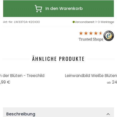
In den Warenkorb
Art.-Nr.
:
LW3370A-K20X30
Versandbereit
: 1-3 Werktage
Trusted Shops
ÄHNLICHE PRODUKTE
n der Blüten - Treechild
Leinwandbild Weiße Blüten 
,99 €
24
ab
Beschreibung