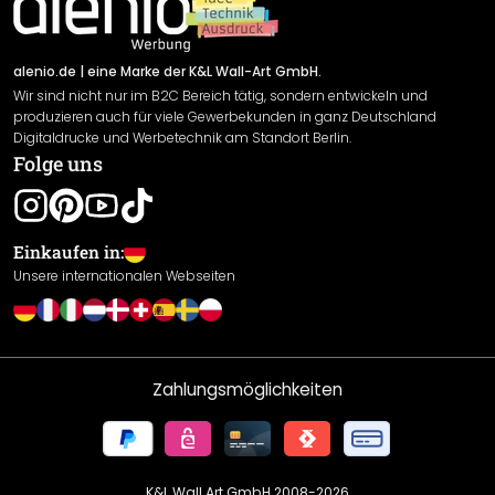
Newsletter An-/Abmeldung
Versand & Zahlung
Sendungsverfolgung
Rücksendung
alenio.de
| eine Marke der K&L Wall-Art GmbH.
Wir sind nicht nur im B2C Bereich tätig, sondern entwickeln und
Widerrufsrecht
produzieren auch für viele Gewerbekunden in ganz Deutschland
Datenschutzerklärung
Digitaldrucke und Werbetechnik am Standort Berlin.
Folge uns
Gewährleistung
Leistungserklärung / CE-Zeichen
Cookie Einstellungen
Einkaufen in:
Unsere internationalen Webseiten
Zahlungsmöglichkeiten
K&L Wall Art GmbH 2008-
2026