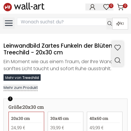
0
0
Artike
Artikel im M
KI
Leinwandbild Zartes Funkeln der Blüten -
Treechild - 20x30 cm
Ein Moment wie aus einem Traum, der Ihre Wand in
sanftes Licht taucht und sofort Ruhe ausstrahlt.
Mehr von
Treechild
Mehr zum Produkt
1
Größe
:
20x30 cm
20x30 cm
30x45 cm
40x60 cm
24,99 €
39,99 €
49,99 €