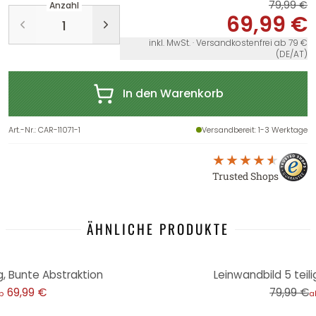
79,99 €
Anzahl
69,99 €
inkl. MwSt. · Versandkostenfrei ab 79 €
(DE/AT)
In den Warenkorb
Art.-Nr.
:
CAR-11071-1
Versandbereit
: 1-3 Werktage
Trusted Shops
ÄHNLICHE PRODUKTE
-13%
g, Bunte Abstraktion
Leinwandbild 5 teili
69,99 €
79,99 €
b
a