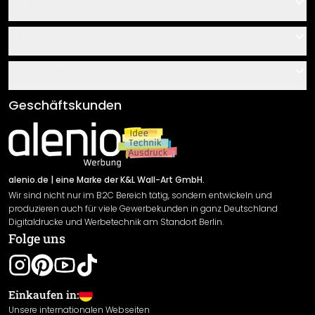
Hilfe
Kontakt
Service
Über uns
Gutscheine
Informationen
Fragen & Antworten
Klebe- und Montageanleitungen
AGB
Geschäftskunden
Material Übersicht
Impressum
Newsletter An-/Abmeldung
Versand & Zahlung
Sendungsverfolgung
Rücksendung
alenio.de
| eine Marke der K&L Wall-Art GmbH.
Wir sind nicht nur im B2C Bereich tätig, sondern entwickeln und
Widerrufsrecht
produzieren auch für viele Gewerbekunden in ganz Deutschland
Datenschutzerklärung
Digitaldrucke und Werbetechnik am Standort Berlin.
Folge uns
Gewährleistung
Leistungserklärung / CE-Zeichen
Cookie Einstellungen
Einkaufen in:
Unsere internationalen Webseiten