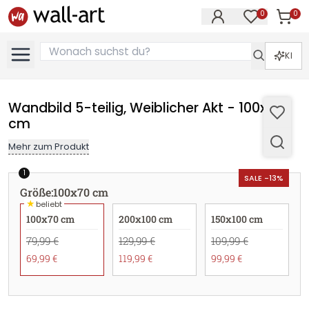
0
0
Artike
Artikel im M
KI
Wandbild 5-teilig, Weiblicher Akt - 100x70
cm
Mehr zum Produkt
1
SALE -13%
Größe
:
100x70 cm
★
beliebt
100x70 cm
200x100 cm
150x100 cm
79,99 €
129,99 €
109,99 €
69,99 €
119,99 €
99,99 €