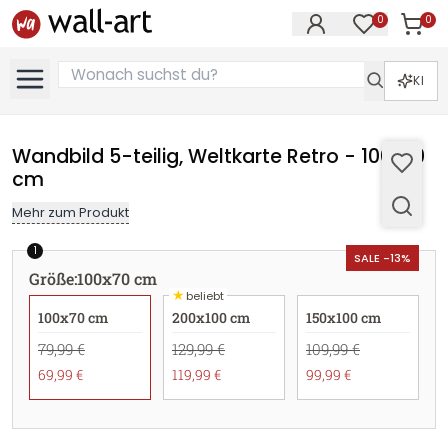
0
0
Artike
Artikel im M
KI
Wandbild 5-teilig, Weltkarte Retro - 100x70
cm
Mehr zum Produkt
1
SALE -13%
Größe
:
100x70 cm
★
beliebt
100x70 cm
200x100 cm
150x100 cm
79,99 €
129,99 €
109,99 €
69,99 €
119,99 €
99,99 €