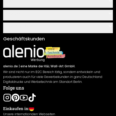
Hilfe
Kontakt
Service
Über uns
Gutscheine
Informationen
Fragen & Antworten
Klebe- und Montageanleitungen
AGB
Geschäftskunden
Material Übersicht
Impressum
Newsletter An-/Abmeldung
Versand & Zahlung
Sendungsverfolgung
Rücksendung
alenio.de
| eine Marke der K&L Wall-Art GmbH.
Wir sind nicht nur im B2C Bereich tätig, sondern entwickeln und
Widerrufsrecht
produzieren auch für viele Gewerbekunden in ganz Deutschland
Datenschutzerklärung
Digitaldrucke und Werbetechnik am Standort Berlin.
Folge uns
Gewährleistung
Leistungserklärung / CE-Zeichen
Cookie Einstellungen
Einkaufen in:
Unsere internationalen Webseiten