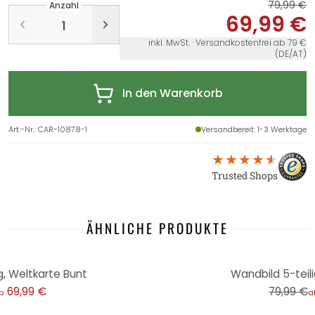
79,99 €
Anzahl
69,99 €
inkl. MwSt. · Versandkostenfrei ab 79 €
(DE/AT)
In den Warenkorb
Art.-Nr.
:
CAR-10878-1
Versandbereit
: 1-3 Werktage
Trusted Shops
ÄHNLICHE PRODUKTE
-13%
g, Weltkarte Bunt
Wandbild 5-teili
69,99 €
79,99 €
b
a