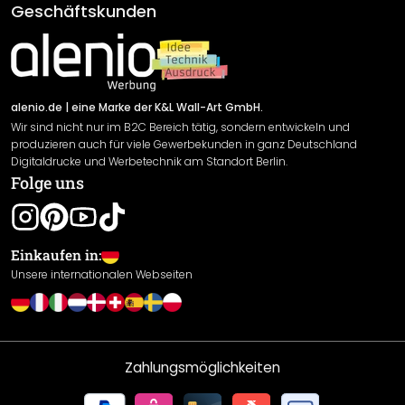
AGB
Geschäftskunden
Material Übersicht
Impressum
Newsletter An-/Abmeldung
Versand & Zahlung
Sendungsverfolgung
Rücksendung
alenio.de
| eine Marke der K&L Wall-Art GmbH.
Wir sind nicht nur im B2C Bereich tätig, sondern entwickeln und
Widerrufsrecht
produzieren auch für viele Gewerbekunden in ganz Deutschland
Datenschutzerklärung
Digitaldrucke und Werbetechnik am Standort Berlin.
Folge uns
Gewährleistung
Leistungserklärung / CE-Zeichen
Cookie Einstellungen
Einkaufen in:
Unsere internationalen Webseiten
Zahlungsmöglichkeiten