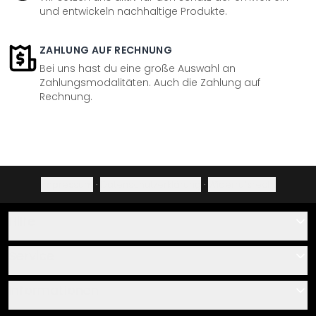
und entwickeln nachhaltige Produkte.
ZAHLUNG AUF RECHNUNG
Bei uns hast du eine große Auswahl an
Zahlungsmodalitäten. Auch die Zahlung auf
Rechnung.
Impressum
·
Datenschutzerklärung
·
Widerrufsrecht
Hilfe
Kontakt
Service
Über uns
Gutscheine
Informationen
Fragen & Antworten
Klebe- und Montageanleitungen