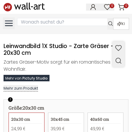
0
0
Artike
Artikel im M
KI
Leinwandbild 1X Studio - Zarte Gräser -
20x30 cm
Zartes Gräser-Motiv sorgt für ein romantisches
Wohnflair.
Mehr von
Pictufy Studio
Mehr zum Produkt
1
Größe
:
20x30 cm
20x30 cm
30x45 cm
40x60 cm
24,99 €
39,99 €
49,99 €