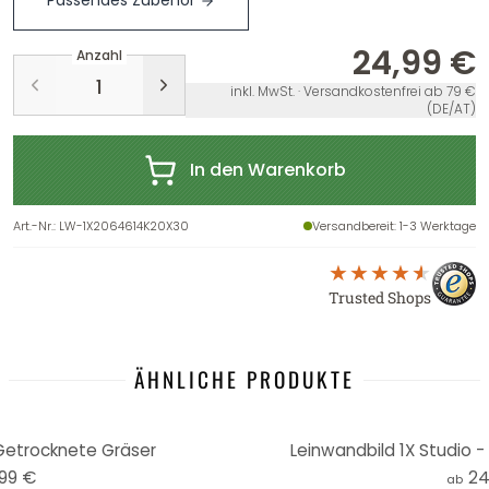
Passendes Zubehör
24,99 €
Anzahl
inkl. MwSt. · Versandkostenfrei ab 79 €
(DE/AT)
In den Warenkorb
Art.-Nr.
:
LW-1X2064614K20X30
Versandbereit
: 1-3 Werktage
Trusted Shops
ÄHNLICHE PRODUKTE
 Getrocknete Gräser
Leinwandbild 1X Studio -
,99 €
24
ab