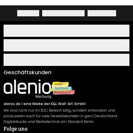
Impressum
·
Datenschutzerklärung
·
Widerrufsrecht
Hilfe
Kontakt
Service
Über uns
Gutscheine
Informationen
Fragen & Antworten
Klebe- und Montageanleitungen
AGB
Geschäftskunden
Material Übersicht
Impressum
Newsletter An-/Abmeldung
Versand & Zahlung
Sendungsverfolgung
Rücksendung
alenio.de
| eine Marke der K&L Wall-Art GmbH.
Wir sind nicht nur im B2C Bereich tätig, sondern entwickeln und
Widerrufsrecht
produzieren auch für viele Gewerbekunden in ganz Deutschland
Datenschutzerklärung
Digitaldrucke und Werbetechnik am Standort Berlin.
Folge uns
Gewährleistung