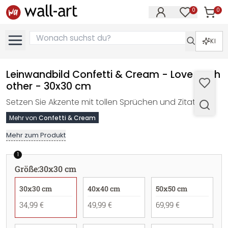
0
0
Artike
Artikel im M
KI
Leinwandbild Confetti & Cream - Love each
other - 30x30 cm
Setzen Sie Akzente mit tollen Sprüchen und Zitaten!
Mehr von
Confetti & Cream
Mehr zum Produkt
1
Größe
:
30x30 cm
30x30 cm
40x40 cm
50x50 cm
34,99 €
49,99 €
69,99 €