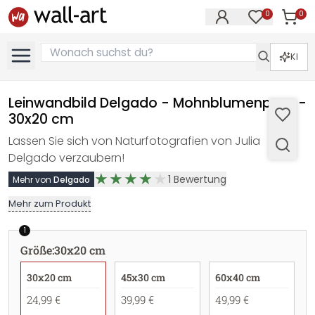
0
0
Artike
Artikel im M
KI
Leinwandbild Delgado - Mohnblumenpaar -
30x20 cm
Lassen Sie sich von Naturfotografien von Julia
Delgado verzaubern!
1
Bewertung
Mehr von
Delgado
Mehr zum Produkt
1
Größe
:
30x20 cm
30x20 cm
45x30 cm
60x40 cm
24,99 €
39,99 €
49,99 €