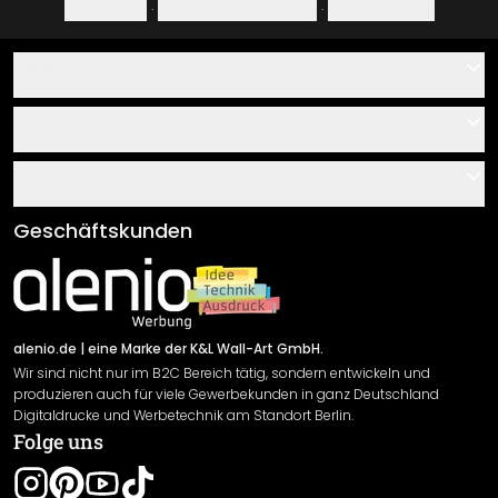
Impressum
·
Datenschutzerklärung
·
Widerrufsrecht
Hilfe
Kontakt
Service
Über uns
Gutscheine
Informationen
Fragen & Antworten
Klebe- und Montageanleitungen
AGB
Geschäftskunden
Material Übersicht
Impressum
Newsletter An-/Abmeldung
Versand & Zahlung
Sendungsverfolgung
Rücksendung
alenio.de
| eine Marke der K&L Wall-Art GmbH.
Wir sind nicht nur im B2C Bereich tätig, sondern entwickeln und
Widerrufsrecht
produzieren auch für viele Gewerbekunden in ganz Deutschland
Datenschutzerklärung
Digitaldrucke und Werbetechnik am Standort Berlin.
Folge uns
Gewährleistung
Leistungserklärung / CE-Zeichen