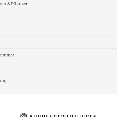
men & Pflanzen
fzimmer
nung