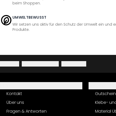
beim Shoppen.
UMWELTBEWUSST
Wir setzen uns aktiv für den Schutz der Umwelt ein und 
Produkte.
Impressum
·
Datenschutzerklärung
·
Widerrufsrecht
Hilfe
Service
Kontakt
Gutschein
Über uns
Klebe- un
Fragen & Antworten
Material Ü