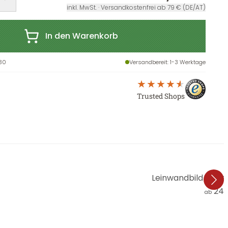
inkl. MwSt. · Versandkostenfrei ab 79 € (DE/AT)
In den Warenkorb
30
Versandbereit
: 1-3 Werktage
Trusted Shops
Leinwandbild Kubist
24,
ab