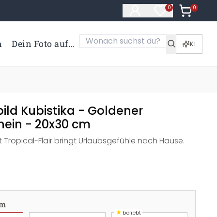
0
Artikel i
0
Artikel im Merk
n
Dein Foto auf...
KI
ild Kubistika - Goldener
ein - 20x30 cm
 Tropical-Flair bringt Urlaubsgefühle nach Hause.
cm
★
beliebt