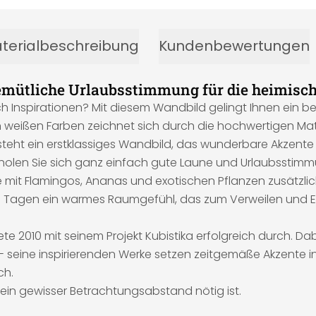
terialbeschreibung
Kundenbewertungen
emütliche Urlaubsstimmung für die heimisc
spirationen? Mit diesem Wandbild gelingt Ihnen ein bezaub
in weißen Farben zeichnet sich durch die hochwertigen Ma
eht ein erstklassiges Wandbild, das wunderbare Akzente 
v holen Sie sich ganz einfach gute Laune und Urlaubssti
 mit Flamingos, Ananas und exotischen Pflanzen zusätzlic
 Tagen ein warmes Raumgefühl, das zum Verweilen und Erh
tete 2010 mit seinem Projekt Kubistika erfolgreich durch. 
 - seine inspirierenden Werke setzen zeitgemäße Akzente 
ch.
g ein gewisser Betrachtungsabstand nötig ist.