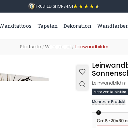
TRUSTED SHOPS
4.51
Wandtattoos
Tapeten
Dekoration
Wandfarbe
Startseite
Wandbilder
Leinwandbilder
/
/
Leinwandb
Sonnensch
Leinwandbild mit
Mehr von
Kubistika
Mehr zum Produkt
1
Größe
:
20x30 