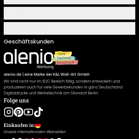
Kontakt
Service
Über uns
Gutscheine
Informationen
Fragen & Antworten
Klebe- und Montageanleitungen
AGB
Geschäftskunden
Material Übersicht
Impressum
Newsletter An-/Abmeldung
Versand & Zahlung
Sendungsverfolgung
Rücksendung
alenio.de
| eine Marke der K&L Wall-Art GmbH.
Wir sind nicht nur im B2C Bereich tätig, sondern entwickeln und
Widerrufsrecht
produzieren auch für viele Gewerbekunden in ganz Deutschland
Datenschutzerklärung
Digitaldrucke und Werbetechnik am Standort Berlin.
Folge uns
Gewährleistung
Leistungserklärung / CE-Zeichen
Cookie Einstellungen
Einkaufen in:
Unsere internationalen Webseiten