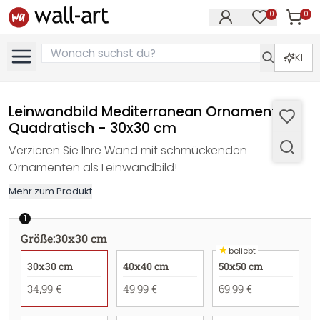
0
0
Artike
Artikel im M
KI
Leinwandbild Mediterranean Ornament -
Quadratisch - 30x30 cm
Verzieren Sie Ihre Wand mit schmückenden
Ornamenten als Leinwandbild!
Mehr zum Produkt
1
Größe
:
30x30 cm
★
beliebt
30x30 cm
40x40 cm
50x50 cm
34,99 €
49,99 €
69,99 €