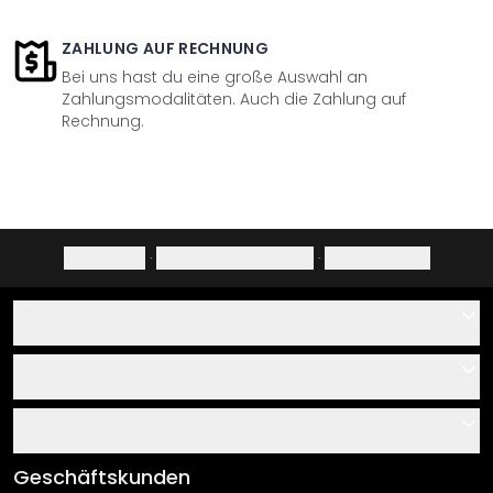
ZAHLUNG AUF RECHNUNG
Bei uns hast du eine große Auswahl an
Zahlungsmodalitäten. Auch die Zahlung auf
Rechnung.
Impressum
·
Datenschutzerklärung
·
Widerrufsrecht
Hilfe
Kontakt
Service
Über uns
Gutscheine
Informationen
Fragen & Antworten
Klebe- und Montageanleitungen
AGB
Geschäftskunden