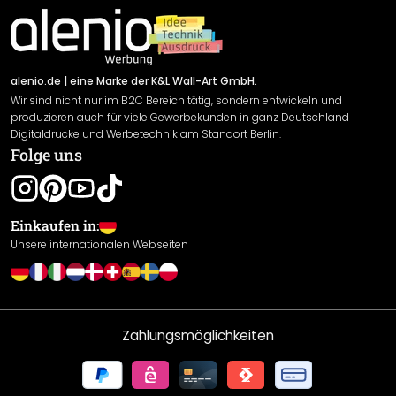
Material Übersicht
Impressum
Newsletter An-/Abmeldung
Versand & Zahlung
Sendungsverfolgung
Rücksendung
alenio.de
| eine Marke der K&L Wall-Art GmbH.
Wir sind nicht nur im B2C Bereich tätig, sondern entwickeln und
Widerrufsrecht
produzieren auch für viele Gewerbekunden in ganz Deutschland
Datenschutzerklärung
Digitaldrucke und Werbetechnik am Standort Berlin.
Folge uns
Gewährleistung
Leistungserklärung / CE-Zeichen
Cookie Einstellungen
Einkaufen in:
Unsere internationalen Webseiten
Zahlungsmöglichkeiten