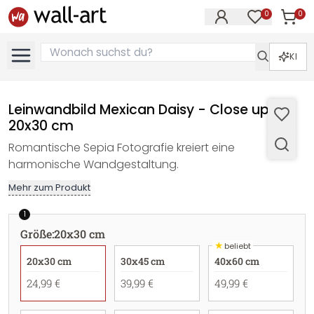
0
0
Artike
Artikel im M
KI
Leinwandbild Mexican Daisy - Close up -
20x30 cm
Romantische Sepia Fotografie kreiert eine
harmonische Wandgestaltung.
Mehr zum Produkt
1
Größe
:
20x30 cm
★
beliebt
20x30 cm
30x45 cm
40x60 cm
24,99 €
39,99 €
49,99 €