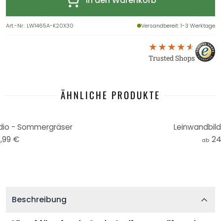
In den Warenkorb
Art.-Nr.
:
LW1465A-K20X30
Versandbereit
: 1-3 Werktage
Trusted Shops
ÄHNLICHE PRODUKTE
udio - Sommergräser
Leinwandbild
,99 €
24
ab
Beschreibung