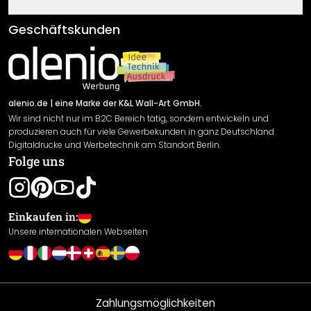
Fragen & Antworten
Klebe- und Montageanleitungen
AGB
Geschäftskunden
Material Übersicht
Impressum
Newsletter An-/Abmeldung
Versand & Zahlung
Sendungsverfolgung
Rücksendung
alenio.de
| eine Marke der K&L Wall-Art GmbH.
Wir sind nicht nur im B2C Bereich tätig, sondern entwickeln und
Widerrufsrecht
produzieren auch für viele Gewerbekunden in ganz Deutschland
Datenschutzerklärung
Digitaldrucke und Werbetechnik am Standort Berlin.
Folge uns
Gewährleistung
Leistungserklärung / CE-Zeichen
Cookie Einstellungen
Einkaufen in:
Unsere internationalen Webseiten
Zahlungsmöglichkeiten