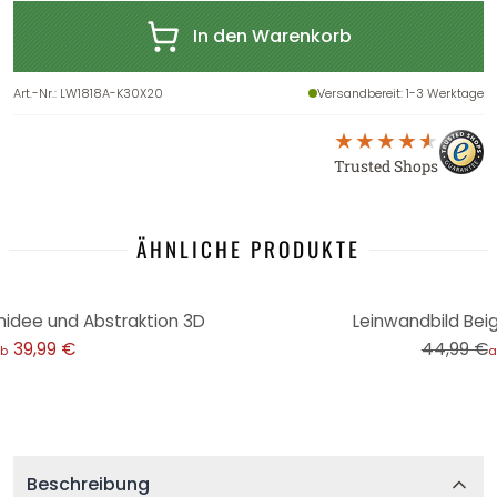
In den Warenkorb
Art.-Nr.
:
LW1818A-K30X20
Versandbereit
: 1-3 Werktage
Trusted Shops
ÄHNLICHE PRODUKTE
-20%
hidee und Abstraktion 3D
Leinwandbild Bei
39,99 €
44,99 €
b
a
Beschreibung