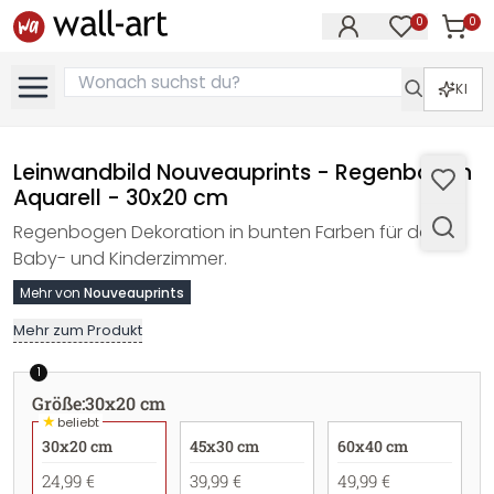
0
0
Artike
Artikel im M
KI
Leinwandbild Nouveauprints - Regenbogen
Aquarell - 30x20 cm
Regenbogen Dekoration in bunten Farben für das
Baby- und Kinderzimmer.
Mehr von
Nouveauprints
Mehr zum Produkt
1
Größe
:
30x20 cm
★
beliebt
30x20 cm
45x30 cm
60x40 cm
24,99 €
39,99 €
49,99 €