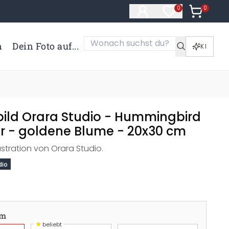
0
Artikel i
0
Artikel im Merk
n
Dein Foto auf...
KI
ild Orara Studio - Hummingbird
r - goldene Blume - 20x30 cm
stration von Orara Studio.
dio
cm
★
beliebt