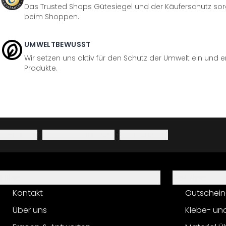
Das Trusted Shops Gütesiegel und der Käuferschutz sorg
beim Shoppen.
UMWELTBEWUSST
Wir setzen uns aktiv für den Schutz der Umwelt ein und 
Produkte.
Impressum
·
Datenschutzerklärung
·
Widerrufsrecht
Hilfe
Service
Kontakt
Gutschein
Über uns
Klebe- un