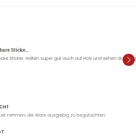
sbare Sticke…
are Sticker. Halten super gut auch auf Holz und sehen dazu su
ECHT
 Zeit nehmen, die Ware ausgiebig zu begutachten.
GT