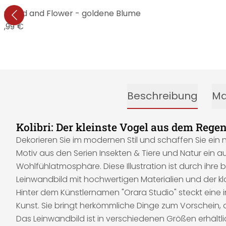
ngbird and Flower - goldene Blume
6,99 €
Beschreibung
Ma
Kolibri: Der kleinste Vogel aus dem Reg
Dekorieren Sie im modernen Stil und schaffen Sie ei
Motiv aus den Serien Insekten & Tiere und Natur ein 
Wohlfühlatmosphäre. Diese Illustration ist durch ihr
Leinwandbild mit hochwertigen Materialien und der kl
Hinter dem Künstlernamen "Orara Studio" steckt eine i
Kunst. Sie bringt herkömmliche Dinge zum Vorschein, de
Das Leinwandbild ist in verschiedenen Größen erhältli