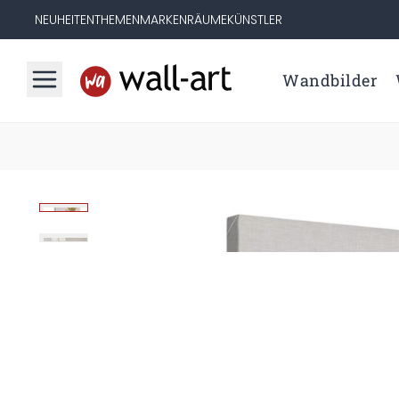
NEUHEITEN
THEMEN
MARKEN
RÄUME
KÜNSTLER
Wandbilder