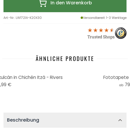
In den Warenkorb
Art.-Nr.
:
LW1721A-K20X30
Versandbereit
: 1-3 Werktage
Trusted Shops
ÄHNLICHE PRODUKTE
lcán in Chichén Itzá - Rivers
Fototapete R
,99 €
79
ab
Beschreibung