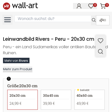
0
0
Artike
Artikel im M
KI
Leinwandbild Rivers - Peru - 20x30 cm
Peru - ein Land Südamerikas voller antiken Bauten und
Ruinen.
Mehr von
Rivers
Mehr zum Produkt
1
Größe
:
20x30 cm
★
beliebt
20x30 cm
30x45 cm
40x60 cm
24,99 €
39,99 €
49,99 €