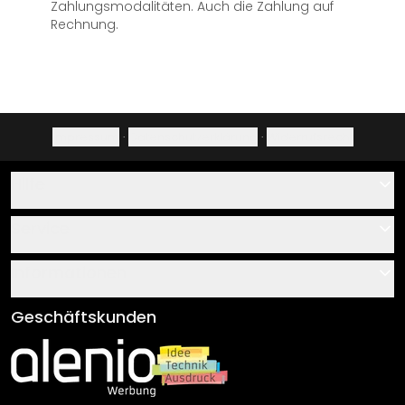
Zahlungsmodalitäten. Auch die Zahlung auf
Rechnung.
Impressum
·
Datenschutzerklärung
·
Widerrufsrecht
Hilfe
Kontakt
Service
Über uns
Gutscheine
Informationen
Fragen & Antworten
Klebe- und Montageanleitungen
AGB
Geschäftskunden
Material Übersicht
Impressum
Newsletter An-/Abmeldung
Versand & Zahlung
Sendungsverfolgung