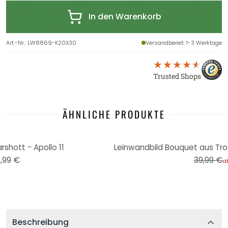
In den Warenkorb
Art.-Nr.
:
LW8869-K20X30
Versandbereit
: 1-3 Werktage
Trusted Shops
ÄHNLICHE PRODUKTE
-13%
shott - Apollo 11
,99 €
39,99 €
a
Beschreibung