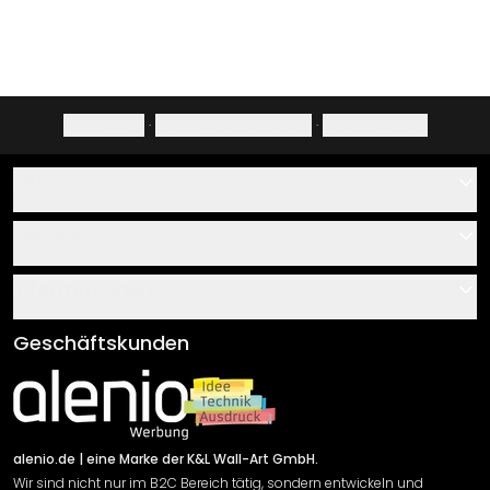
Impressum
·
Datenschutzerklärung
·
Widerrufsrecht
Hilfe
Kontakt
Service
Über uns
Gutscheine
Informationen
Fragen & Antworten
Klebe- und Montageanleitungen
AGB
Geschäftskunden
Material Übersicht
Impressum
Newsletter An-/Abmeldung
Versand & Zahlung
Sendungsverfolgung
Rücksendung
alenio.de
| eine Marke der K&L Wall-Art GmbH.
Wir sind nicht nur im B2C Bereich tätig, sondern entwickeln und
Widerrufsrecht