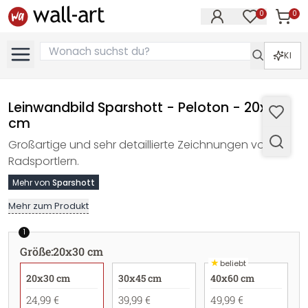
0
0
Artike
Artikel im M
KI
Leinwandbild Sparshott - Peloton - 20x30
cm
Großartige und sehr detaillierte Zeichnungen von
Radsportlern.
Mehr von
Sparshott
Mehr zum Produkt
1
Größe
:
20x30 cm
★
beliebt
20x30 cm
30x45 cm
40x60 cm
24,99 €
39,99 €
49,99 €