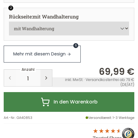
2
Rückseite
:
mit Wandhalterung
6
Mehr mit diesem Design
69,99 €
Anzahl
inkl. MwSt. · Versandkostenfrei ab 79 €
(DE/AT)
In den Warenkorb
Art.-Nr.
:
GA40853
Versandbereit
: 1-3 Werktage
Trusted Shops