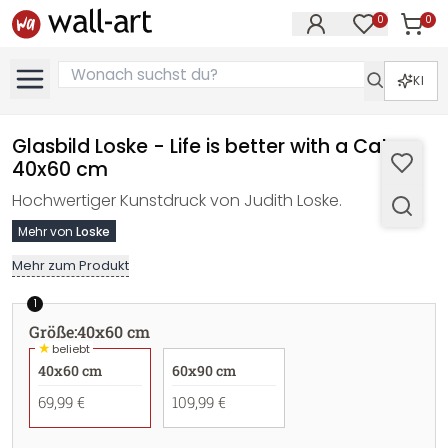
0
0
Artike
Artikel im M
KI
Glasbild Loske - Life is better with a Cat -
40x60 cm
Hochwertiger Kunstdruck von Judith Loske.
Mehr von
Loske
Mehr zum Produkt
1
Größe
:
40x60 cm
★
beliebt
40x60 cm
60x90 cm
69,99 €
109,99 €