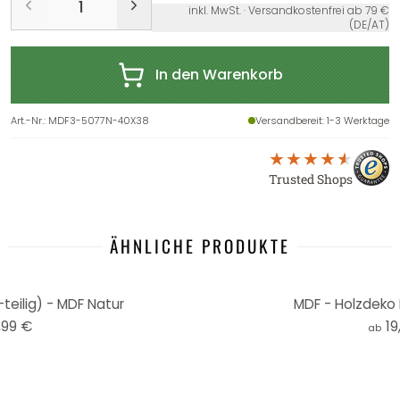
inkl. MwSt. · Versandkostenfrei ab 79 €
(DE/AT)
In den Warenkorb
Art.-Nr.
:
MDF3-5077N-40X38
Versandbereit
: 1-3 Werktage
Trusted Shops
ÄHNLICHE PRODUKTE
teilig) - MDF Natur
MDF - Holzdeko 
,99 €
19
ab