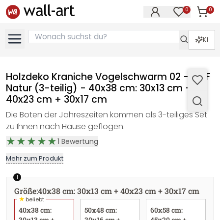
0
0
Artike
Artikel im M
KI
Holzdeko Kraniche Vogelschwarm 02 - MDF
Natur (3-teilig) - 40x38 cm: 30x13 cm +
40x23 cm + 30x17 cm
Die Boten der Jahreszeiten kommen als 3-teiliges Set
zu Ihnen nach Hause geflogen.
1
Bewertung
Mehr zum Produkt
1
Größe
:
40x38 cm: 30x13 cm + 40x23 cm + 30x17 cm
★
beliebt
40x38 cm:
50x48 cm:
60x58 cm:
30x13 cm +
30x16 cm +
45x20 cm +