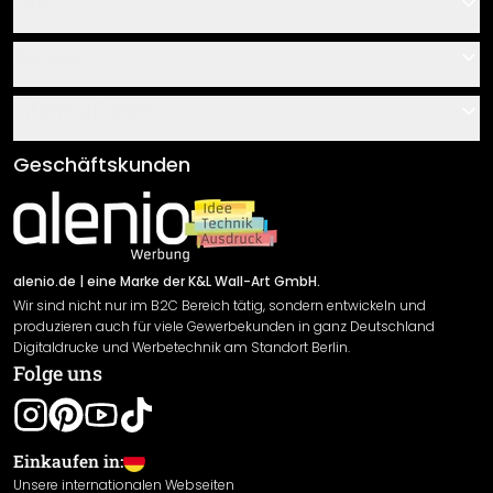
Hilfe
Kontakt
Service
Über uns
Gutscheine
Informationen
Fragen & Antworten
Klebe- und Montageanleitungen
AGB
Geschäftskunden
Material Übersicht
Impressum
Newsletter An-/Abmeldung
Versand & Zahlung
Sendungsverfolgung
Rücksendung
alenio.de
| eine Marke der K&L Wall-Art GmbH.
Wir sind nicht nur im B2C Bereich tätig, sondern entwickeln und
Widerrufsrecht
produzieren auch für viele Gewerbekunden in ganz Deutschland
Datenschutzerklärung
Digitaldrucke und Werbetechnik am Standort Berlin.
Folge uns
Gewährleistung
Leistungserklärung / CE-Zeichen
Cookie Einstellungen
Einkaufen in:
Unsere internationalen Webseiten