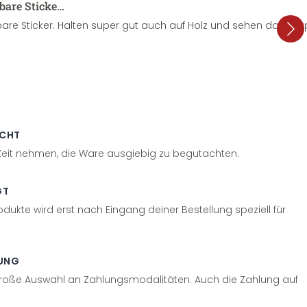
sbare Sticke…
are Sticker. Halten super gut auch auf Holz und sehen dazu su
ECHT
 Zeit nehmen, die Ware ausgiebig zu begutachten.
GT
odukte wird erst nach Eingang deiner Bestellung speziell für
UNG
große Auswahl an Zahlungsmodalitäten. Auch die Zahlung auf