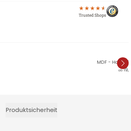
Trusted Shops
MDF - Holzdek
19,
ab
Produktsicherheit