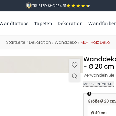
TRUSTED SHOPS
4.51
Wandtattoos
Tapeten
Dekoration
Wandfarbe
Startseite
Dekoration
Wanddeko
MDF-Holz Deko
/
/
/
Wanddeko 
- Ø 20 cm
Verwandeln Sie 
Mehr zum Produkt
1
Größe
:
Ø 20 cm
Ø 40 cm