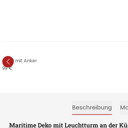
o Ahoi mit Anker
9,99 €
Beschreibung
Ma
Maritime Deko mit Leuchtturm an der Kü