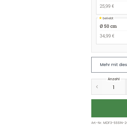
25,99 €
★
beliebt
Ø 50 cm
34,99 €
Mehr mit die
Anzahl
Art.-Nr.
:
MDF3-5551N-2