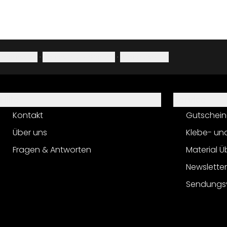
Impressum
·
Datenschutzerklärung
·
Widerrufsrecht
Hilfe
Service
Kontakt
Gutschein
Über uns
Klebe- un
Fragen & Antworten
Material Ü
Newslette
Sendungs