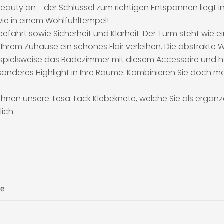
uty an - der Schlüssel zum richtigen Entspannen liegt in
wie in einem Wohlfühltempel!
efahrt sowie Sicherheit und Klarheit. Der Turm steht wie e
em Zuhause ein schönes Flair verleihen. Die abstrakte Wa
ispielsweise das Badezimmer mit diesem Accessoire und hol
besonderes Highlight in Ihre Räume. Kombinieren Sie doch
 Ihnen unsere Tesa Tack Klebeknete, welche Sie als ergän
ich:
re