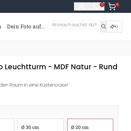
0
Artikel i
0
Artikel im Merk
n
Dein Foto auf...
KI
Leuchtturm - MDF Natur - Rund
den Raum in eine Küstenoase!
Ø 30 cm
Ø 20 cm