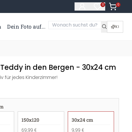
0
Artikel i
0
Artikel im Merk
n
Dein Foto auf...
KI
t Teddy in den Bergen - 30x24 cm
v für jedes Kinderzimmer!
cm
150x120
30x24 cm
69,99 €
9,99 €