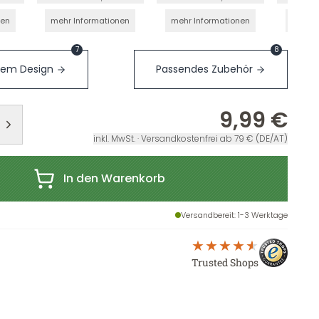
nen
mehr Informationen
mehr Informationen
mehr I
7
8
sem Design
Passendes Zubehör
9,99 €
inkl. MwSt. · Versandkostenfrei ab 79 € (DE/AT)
In den Warenkorb
Versandbereit
: 1-3 Werktage
Trusted Shops