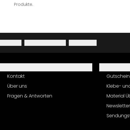
Produkte.
Impressum
·
Datenschutzerklärung
·
Widerrufsrecht
Hilfe
Service
Kontakt
Gutschein
Über uns
Klebe- un
Fragen & Antworten
Material Ü
Newslette
Sendungs