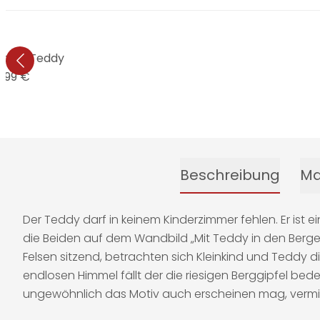
uddly Teddy
9,99 €
Beschreibung
Ma
Der Teddy darf in keinem Kinderzimmer fehlen. Er ist e
die Beiden auf dem Wandbild „Mit Teddy in den Bergen
Felsen sitzend, betrachten sich Kleinkind und Teddy 
endlosen Himmel fällt der die riesigen Berggipfel be
ungewöhnlich das Motiv auch erscheinen mag, vermitte