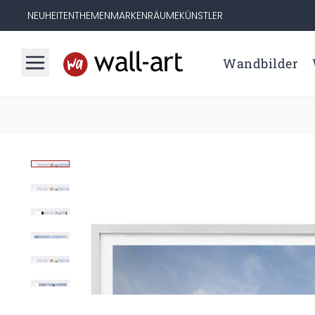
NEUHEITEN
THEMEN
MARKEN
RÄUME
KÜNSTLER
Wandbilder