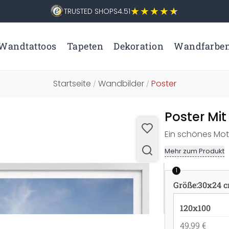
TRUSTED SHOPS
4.51
Wandtattoos
Tapeten
Dekoration
Wandfarbe
Startseite
Wandbilder
Poster
/
/
Poster Mi
Ein schönes Moti
Mehr zum Produkt
1
Größe
:
30x24 
120x100
49,99 €