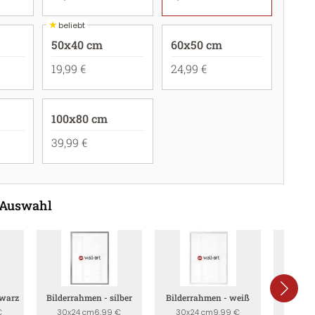
★
beliebt
50x40 cm
60x50 cm
19,99 €
24,99 €
100x80 cm
39,99 €
 Auswahl
hwarz
Bilderrahmen - silber
Bilderrahmen - weiß
Bilderr
€
30x24 cm
6,99 €
30x24 cm
9,99 €
30x2