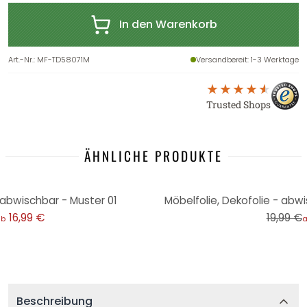
In den Warenkorb
Art.-Nr.
:
MF-TD58071M
Versandbereit
: 1-3 Werktage
Trusted Shops
ÄHNLICHE PRODUKTE
-50%
 abwischbar - Muster 01
Möbelfolie, Dekofolie - abw
16,99 €
19,99 €
ab
Beschreibung