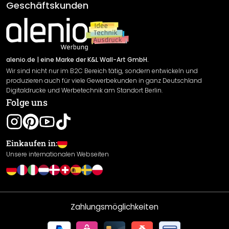
AGB
Geschäftskunden
Material Übersicht
Impressum
Newsletter An-/Abmeldung
Versand & Zahlung
Sendungsverfolgung
Rücksendung
alenio.de
| eine Marke der K&L Wall-Art GmbH.
Wir sind nicht nur im B2C Bereich tätig, sondern entwickeln und
Widerrufsrecht
produzieren auch für viele Gewerbekunden in ganz Deutschland
Datenschutzerklärung
Digitaldrucke und Werbetechnik am Standort Berlin.
Folge uns
Gewährleistung
Leistungserklärung / CE-Zeichen
Cookie Einstellungen
Einkaufen in:
Unsere internationalen Webseiten
Zahlungsmöglichkeiten