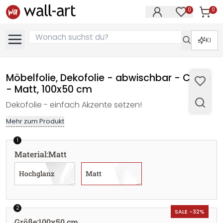
0
0
Artike
Artikel im M
KI
Möbelfolie, Dekofolie - abwischbar - Citrus
- Matt, 100x50 cm
Dekofolie - einfach Akzente setzen!
Mehr zum Produkt
1
Material
:
Matt
Hochglanz
Matt
2
SALE -32%
Größe
:
100x50 cm