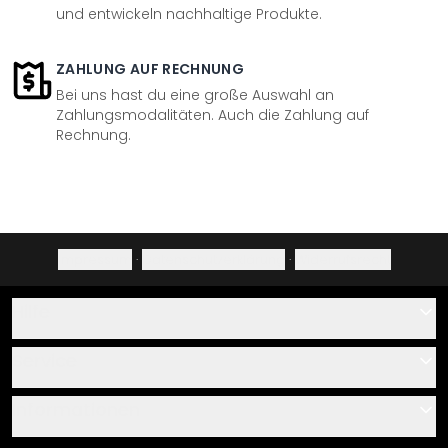
und entwickeln nachhaltige Produkte.
ZAHLUNG AUF RECHNUNG
Bei uns hast du eine große Auswahl an
Zahlungsmodalitäten. Auch die Zahlung auf
Rechnung.
Impressum
·
Datenschutzerklärung
·
Widerrufsrecht
Hilfe
Kontakt
Service
Über uns
Gutscheine
Informationen
Fragen & Antworten
Klebe- und Montageanleitungen