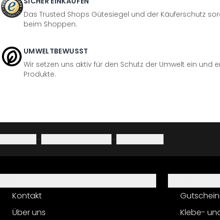
SICHER EINKAUFEN
Das Trusted Shops Gütesiegel und der Käuferschutz sorg
beim Shoppen.
UMWELTBEWUSST
Wir setzen uns aktiv für den Schutz der Umwelt ein und 
Produkte.
Impressum
·
Datenschutzerklärung
·
Widerrufsrecht
Hilfe
Service
Kontakt
Gutschein
Über uns
Klebe- un