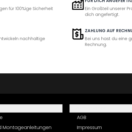
FÜR DICH ANGEFERTI
en für 100%ige Sicherheit
Ein Großteil unserer Pr
dich angefertigt.
ZAHLUNG AUF RECHN
entwickeln nachhaltige
Bei uns hast du eine 
Rechnung.
Informationen
e
AGB
d Montageanleitungen
Impressum