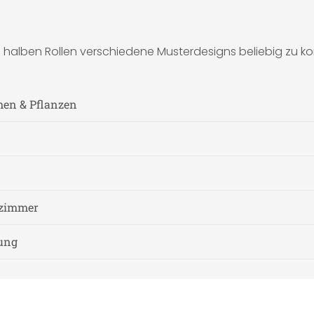
en halben Rollen verschiedene Musterdesigns beliebig zu 
men & Pflanzen
fzimmer
nung