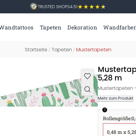
TRUSTED SHOPS
4.51
Wandtattoos
Tapeten
Dekoration
Wandfarbe
Startseite
Tapeten
Mustertapeten
/
/
Mustertap
5,28 m
Mustertapeten -
Mehr zum Produkt
1
Rollengröße
:
0
0,48 m x 5,2