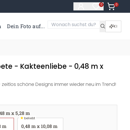
0
Artikel i
0
Artikel im Merk
n
Dein Foto auf...
KI
ete - Kakteenliebe - 0,48 m x
 zeitlos schöne Designs immer wieder neu im Trend!
,48 m x 5,28 m
★
beliebt
8 m
0,48 m x 10,08 m