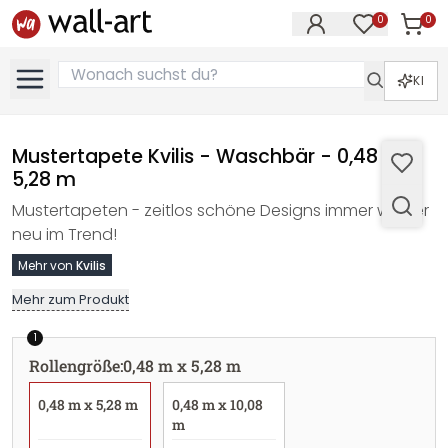
0
0
Artike
Artikel im M
KI
Mustertapete Kvilis - Waschbär - 0,48 m x
5,28 m
Mustertapeten - zeitlos schöne Designs immer wieder
neu im Trend!
Mehr von
Kvilis
Mehr zum Produkt
1
Rollengröße
:
0,48 m x 5,28 m
0,48 m x 5,28 m
0,48 m x 10,08
m