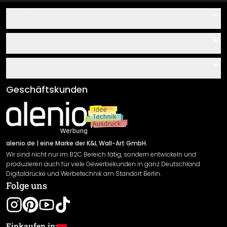
Hilfe
Kontakt
Service
Über uns
Gutscheine
Informationen
Fragen & Antworten
Klebe- und Montageanleitungen
AGB
Geschäftskunden
Material Übersicht
Impressum
Newsletter An-/Abmeldung
Versand & Zahlung
Sendungsverfolgung
Rücksendung
alenio.de
| eine Marke der K&L Wall-Art GmbH.
Wir sind nicht nur im B2C Bereich tätig, sondern entwickeln und
Widerrufsrecht
produzieren auch für viele Gewerbekunden in ganz Deutschland
Datenschutzerklärung
Digitaldrucke und Werbetechnik am Standort Berlin.
Folge uns
Gewährleistung
Leistungserklärung / CE-Zeichen
Cookie Einstellungen
Einkaufen in: