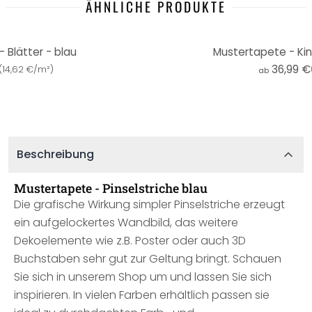
ÄHNLICHE PRODUKTE
 Blätter - blau
Mustertapete - Kin
36,99 €
(
14,62 €/m²
)
ab
Beschreibung
Mustertapete - Pinselstriche blau
Die grafische Wirkung simpler Pinselstriche erzeugt
ein aufgelockertes Wandbild, das weitere
Dekoelemente wie z.B. Poster oder auch 3D
Buchstaben sehr gut zur Geltung bringt. Schauen
Sie sich in unserem Shop um und lassen Sie sich
inspirieren. In vielen Farben erhältlich passen sie