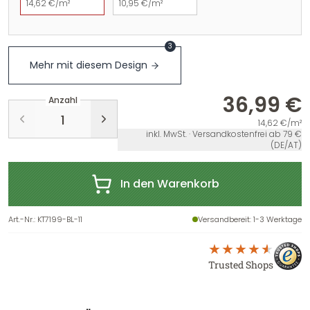
14,62 €/m²
10,95 €/m²
3
Mehr mit diesem Design
36,99 €
Anzahl
14,62 €/m²
inkl. MwSt. · Versandkostenfrei ab 79 €
(DE/AT)
In den Warenkorb
Art.-Nr.
:
KT7199-BL-11
Versandbereit
: 1-3 Werktage
Trusted Shops