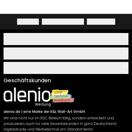
Impressum
·
Datenschutzerklärung
·
Widerrufsrecht
Hilfe
Kontakt
Service
Über uns
Gutscheine
Informationen
Fragen & Antworten
Klebe- und Montageanleitungen
AGB
Geschäftskunden
Material Übersicht
Impressum
Newsletter An-/Abmeldung
Versand & Zahlung
Sendungsverfolgung
Rücksendung
alenio.de
| eine Marke der K&L Wall-Art GmbH.
Wir sind nicht nur im B2C Bereich tätig, sondern entwickeln und
Widerrufsrecht
produzieren auch für viele Gewerbekunden in ganz Deutschland
Datenschutzerklärung
Digitaldrucke und Werbetechnik am Standort Berlin.