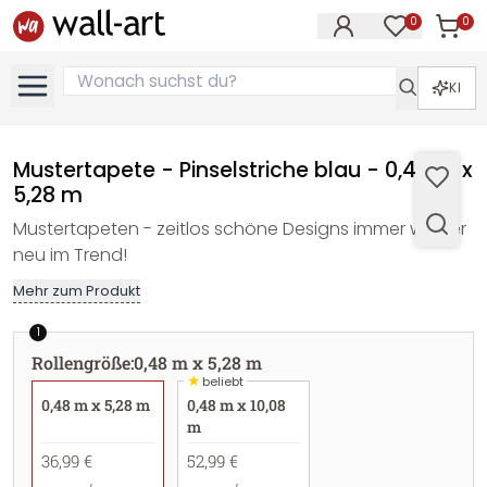
0
0
Artike
Artikel im M
KI
Mustertapete - Pinselstriche blau - 0,48 m x
5,28 m
Mustertapeten - zeitlos schöne Designs immer wieder
neu im Trend!
Mehr zum Produkt
1
Rollengröße
:
0,48 m x 5,28 m
★
beliebt
0,48 m x 5,28 m
0,48 m x 10,08
m
36,99 €
52,99 €