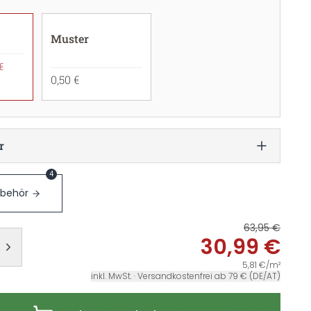
Muster
€
0,50 €
r
4
ubehör
63,95 €
30,99 €
5,81 €/m²
inkl. MwSt. · Versandkostenfrei ab 79 € (DE/AT)