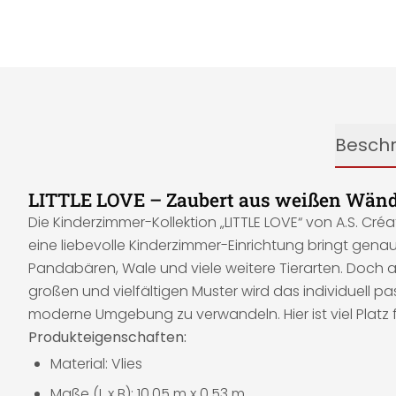
Besch
LITTLE LOVE – Zaubert aus weißen Wände
Die Kinderzimmer-Kollektion „LITTLE LOVE“ von A.S. Cr
eine liebevolle Kinderzimmer-Einrichtung bringt genau 
Pandabären, Wale und viele weitere Tierarten. Doch a
großen und vielfältigen Muster wird das individuel
moderne Umgebung zu verwandeln. Hier ist viel Platz f
Produkteigenschaften:
Material: Vlies
Maße (L x B): 10,05 m x 0,53 m