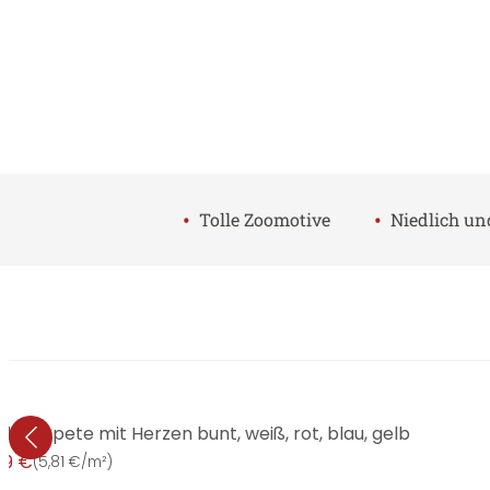
•
•
Tolle Zoomotive
Niedlich un
liestapete mit Herzen bunt, weiß, rot, blau, gelb
99 €
(
5,81 €/m²
)