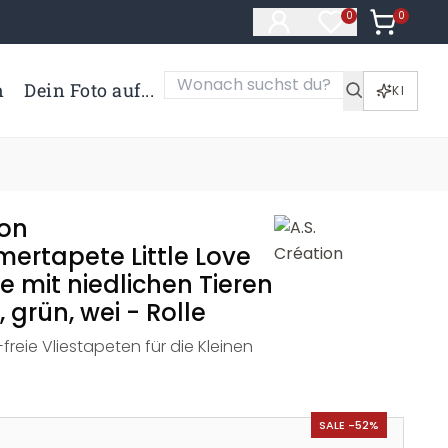
0
Artikel i
0
Artikel im Merk
n
Dein Foto auf...
KI
ion
ertapete Little Love
e mit niedlichen Tieren
 grün, wei - Rolle
-freie Vliestapeten für die Kleinen
SALE -52%