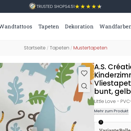
TRUSTED SHOPS
4.51
Wandtattoos
Tapeten
Dekoration
Wandfarbe
Startseite
Tapeten
Mustertapeten
/
/
A.S. Créat
Kinderzimm
Vliestapet
bunt, gelb,
Little Love - PVC
Mehr zum Produkt
1
Variante
:
Rolle