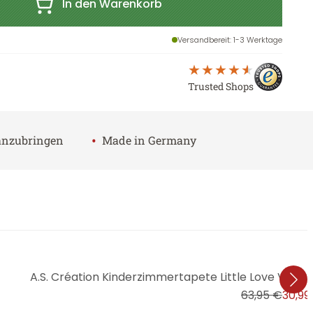
In den Warenkorb
Versandbereit
: 1-3 Werktage
Trusted Shops
•
 anzubringen
Made in Germany
A.S. Création Kinderzimmertapete Little Love Vliest
63,95 €
30,99