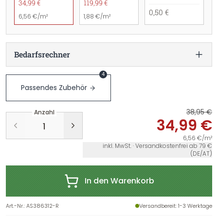
34,99 €
119,99 €
0,50 €
6,56 €/m²
1,88 €/m²
Bedarfsrechner
4
Passendes Zubehör
38,95 €
Anzahl
34,99 €
6,56 €/m²
inkl. MwSt. · Versandkostenfrei ab 79 €
(DE/AT)
In den Warenkorb
Art.-Nr.
:
AS386312-R
Versandbereit
: 1-3 Werktage