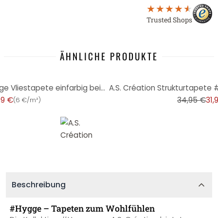
Trusted Shops
ÄHNLICHE PRODUKTE
-8%
A.S. Création Unitapete #Hygge Vliestapete einfarbig beige
99 €
34,95 €
31,
(
6 €/m²
)
Beschreibung
#Hygge – Tapeten zum Wohlfühlen