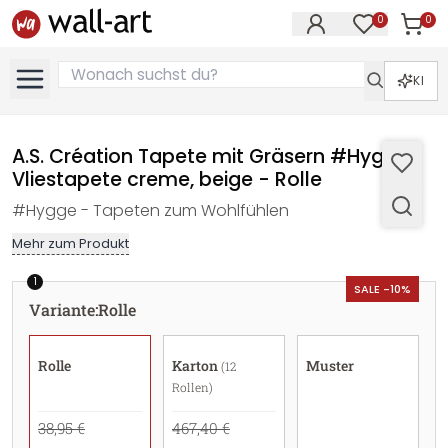
0
0
Artike
Artikel im M
KI
A.S. Création Tapete mit Gräsern #Hygge
Vliestapete creme, beige - Rolle
#Hygge - Tapeten zum Wohlfühlen
Mehr zum Produkt
1
SALE -10%
Variante
:
Rolle
Rolle
Karton
Muster
(12
Rollen)
38,95 €
467,40 €