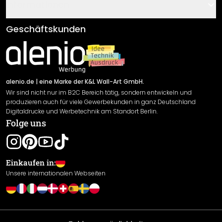
Gutscheine
Informationen
Fragen & Antworten
Klebe- und Montageanleitungen
AGB
Geschäftskunden
Material Übersicht
Impressum
Newsletter An-/Abmeldung
Versand & Zahlung
Sendungsverfolgung
Rücksendung
alenio.de
| eine Marke der K&L Wall-Art GmbH.
Wir sind nicht nur im B2C Bereich tätig, sondern entwickeln und
Widerrufsrecht
produzieren auch für viele Gewerbekunden in ganz Deutschland
Datenschutzerklärung
Digitaldrucke und Werbetechnik am Standort Berlin.
Folge uns
Gewährleistung
Leistungserklärung / CE-Zeichen
Cookie Einstellungen
Einkaufen in:
Unsere internationalen Webseiten