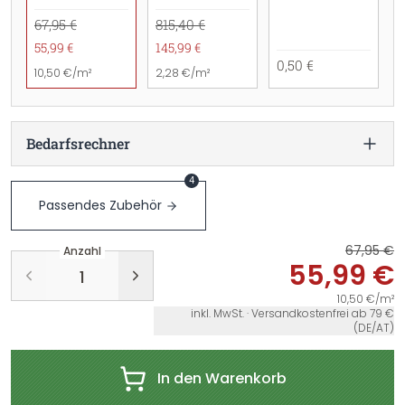
67,95 €
815,40 €
55,99 €
145,99 €
0,50 €
10,50 €/m²
2,28 €/m²
Bedarfsrechner
4
Passendes Zubehör
67,95 €
Anzahl
55,99 €
10,50 €/m²
inkl. MwSt. · Versandkostenfrei ab 79 €
(DE/AT)
In den Warenkorb