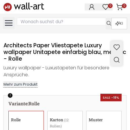
0
0
Artike
Artikel im M
KI
Architects Paper Vliestapete Luxury
wallpaper Unitapete einfarbig blau, metallic
- Rolle
Luxury wallpaper - Luxustapeten für besondere
Ansprüche.
Mehr zum Produkt
1
SALE -18%
Variante
:
Rolle
Rolle
Karton
Muster
(12
Rollen)