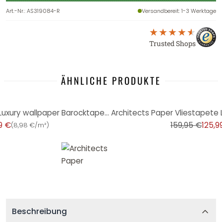
Art.-Nr.
:
AS319084-R
Versandbereit
: 1-3 Werktage
Trusted Shops
ÄHNLICHE PRODUKTE
-21%
Architects Paper Vliestapete Luxury wallpaper Barocktapete mit Ornamenten in Echtflock creme, metall
9 €
159,95 €
125,9
(
8,98 €/m²
)
Beschreibung