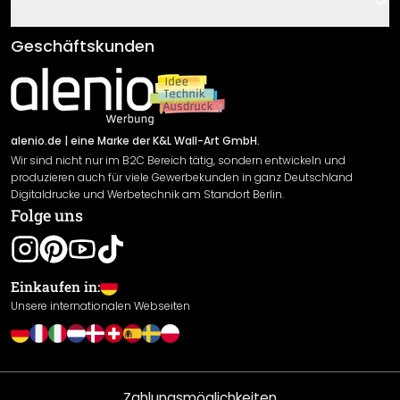
Informationen
Fragen & Antworten
Klebe- und Montageanleitungen
AGB
Geschäftskunden
Material Übersicht
Impressum
Newsletter An-/Abmeldung
Versand & Zahlung
Sendungsverfolgung
Rücksendung
alenio.de
| eine Marke der K&L Wall-Art GmbH.
Wir sind nicht nur im B2C Bereich tätig, sondern entwickeln und
Widerrufsrecht
produzieren auch für viele Gewerbekunden in ganz Deutschland
Datenschutzerklärung
Digitaldrucke und Werbetechnik am Standort Berlin.
Folge uns
Gewährleistung
Leistungserklärung / CE-Zeichen
Cookie Einstellungen
Einkaufen in:
Unsere internationalen Webseiten
Zahlungsmöglichkeiten