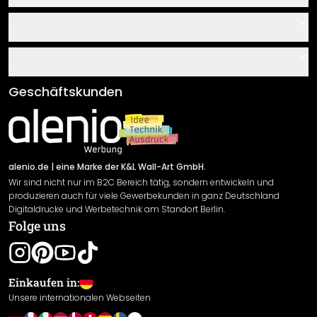
Kontakt
Service
Über uns
Gutscheine
Informationen
Fragen & Antworten
Klebe- und Montageanleitungen
AGB
Geschäftskunden
Material Übersicht
Impressum
Newsletter An-/Abmeldung
Versand & Zahlung
Sendungsverfolgung
Rücksendung
alenio.de
| eine Marke der K&L Wall-Art GmbH.
Wir sind nicht nur im B2C Bereich tätig, sondern entwickeln und
Widerrufsrecht
produzieren auch für viele Gewerbekunden in ganz Deutschland
Datenschutzerklärung
Digitaldrucke und Werbetechnik am Standort Berlin.
Folge uns
Gewährleistung
Leistungserklärung / CE-Zeichen
Cookie Einstellungen
Einkaufen in:
Unsere internationalen Webseiten