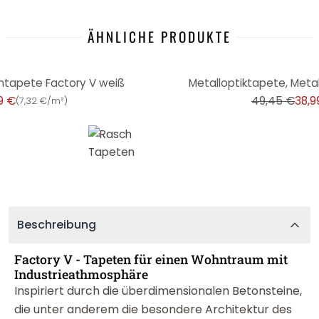
ÄHNLICHE PRODUKTE
-21%
ntapete Factory V weiß
Metalloptiktapete, Metal
9 €
49,45 €
38,9
(
7,32 €/m²
)
Beschreibung
Factory V - Tapeten für einen Wohntraum mit
Industrieathmosphäre
Inspiriert durch die überdimensionalen Betonsteine,
die unter anderem die besondere Architektur des