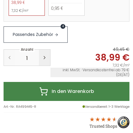
38,99 €
0,95 €
7,32 €/m²
4
Passendes Zubehör
49,45 €
Anzahl
38,99 €
7,32 €/m²
inkl. MwSt. · Versandkostenfrei ab 79 €
(DE/AT)
In den Warenkorb
Art.-Nr.
:
RA499445-R
Versandbereit
: 1-3 Werktage
Trusted Shops