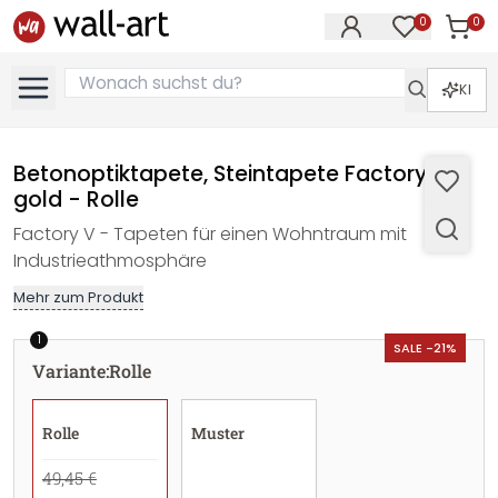
0
0
Artike
Artikel im M
KI
Betonoptiktapete, Steintapete Factory V
gold - Rolle
Factory V - Tapeten für einen Wohntraum mit
Industrieathmosphäre
Mehr zum Produkt
1
SALE -21%
Variante
:
Rolle
Rolle
Muster
49,45 €