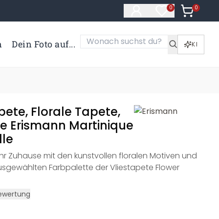
0
Artikel i
0
Artikel im Merk
n
Dein Foto auf...
KI
ete, Florale Tapete,
te Erismann Martinique
lle
Ihr Zuhause mit den kunstvollen floralen Motiven und
ausgewählten Farbpalette der Vliestapete Flower
ewertung