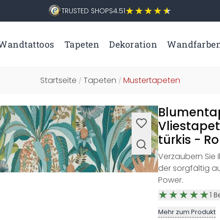
TRUSTED SHOPS
4.51
Wandtattoos
Tapeten
Dekoration
Wandfarbe
Startseite
Tapeten
Mustertapeten
/
/
Blumentap
Vliestape
türkis - Ro
Verzaubern Sie 
der sorgfältig 
Power.
1
B
Mehr zum Produkt