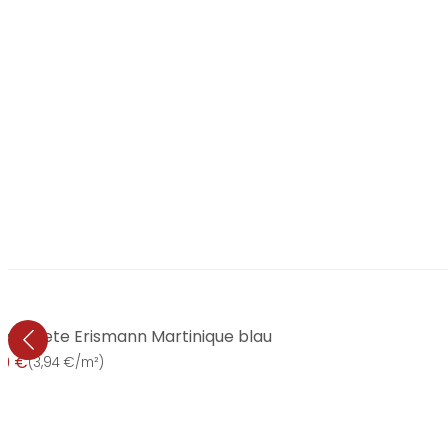
iestapete Erismann Martinique blau
99 €
(
3,94 €/m²
)