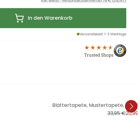
inkl. MwSt. · Versandkostenfrei ab 79 € (DE/AT)
In den Warenkorb
Versandbereit
: 1-3 Werktage
Trusted Shops
Blättertapete, Mustertapete, Vlie
33,95 €
20,99