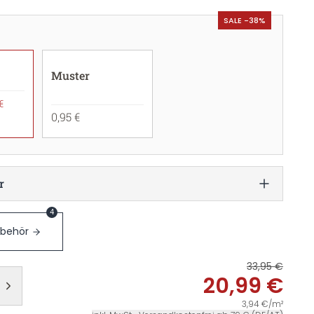
SALE -38%
Muster
€
0,95 €
r
4
ubehör
33,95 €
20,99 €
3,94 €/m²