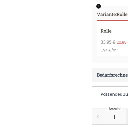
1
Variante
:
Rolle
Rolle
33,95 €
20,99 
3,94 €/m²
Bedarfsrechne
Passendes Z
Anzahl