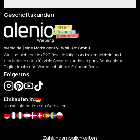
Fragen & Antworten
Klebe- und Montageanleitungen
AGB
Geschäftskunden
Material Übersicht
Impressum
Newsletter An-/Abmeldung
Versand & Zahlung
Sendungsverfolgung
Rücksendung
alenio.de
| eine Marke der K&L Wall-Art GmbH.
Wir sind nicht nur im B2C Bereich tätig, sondern entwickeln und
Widerrufsrecht
produzieren auch für viele Gewerbekunden in ganz Deutschland
Datenschutzerklärung
Digitaldrucke und Werbetechnik am Standort Berlin.
Folge uns
Gewährleistung
Leistungserklärung / CE-Zeichen
Cookie Einstellungen
Einkaufen in:
Unsere internationalen Webseiten
Zahlungsmöglichkeiten