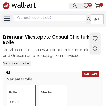
0
0
Artike
Artikel im M
KI
Erismann Vliestapete Casual Chic türkis -
Rolle
Die Vliestapete COTTAGE erinnert mit zarten Blättern
und Gräsern an eine üppige Blumenwiese.
Mehr zum Produkt
1
SALE -41%
Variante
:
Rolle
Rolle
Muster
33,95 €