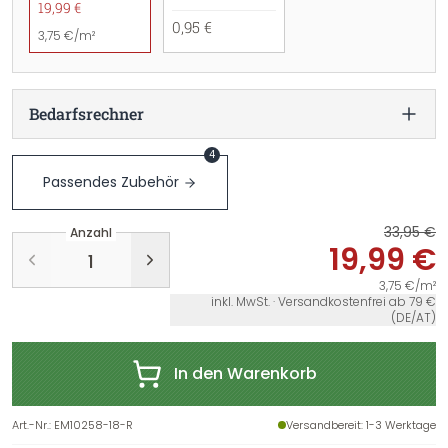
19,99 €
0,95 €
3,75 €/m²
Bedarfsrechner
4
Passendes Zubehör
33,95 €
Anzahl
19,99 €
3,75 €/m²
inkl. MwSt. · Versandkostenfrei ab 79 €
(DE/AT)
In den Warenkorb
Art.-Nr.
:
EM10258-18-R
Versandbereit
: 1-3 Werktage