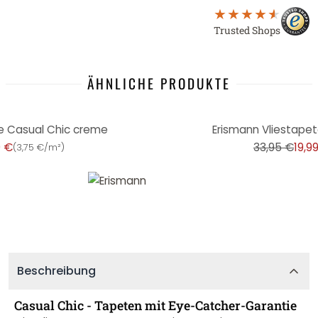
Trusted Shops
ÄHNLICHE PRODUKTE
-41%
e Casual Chic creme
Erismann Vliestapet
9 €
33,95 €
19,9
(
3,75 €/m²
)
Beschreibung
Casual Chic - Tapeten mit Eye-Catcher-Garantie