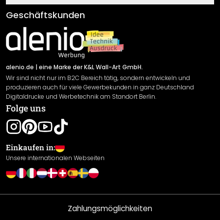
Klebe- und Montageanleitungen
AGB
Geschäftskunden
Material Übersicht
Impressum
Newsletter An-/Abmeldung
Versand & Zahlung
Sendungsverfolgung
Rücksendung
alenio.de
| eine Marke der K&L Wall-Art GmbH.
Wir sind nicht nur im B2C Bereich tätig, sondern entwickeln und
Widerrufsrecht
produzieren auch für viele Gewerbekunden in ganz Deutschland
Datenschutzerklärung
Digitaldrucke und Werbetechnik am Standort Berlin.
Folge uns
Gewährleistung
Leistungserklärung / CE-Zeichen
Cookie Einstellungen
Einkaufen in:
Unsere internationalen Webseiten
Zahlungsmöglichkeiten