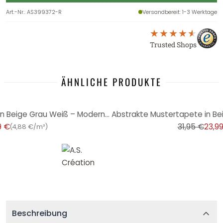
Art.-Nr.
:
AS399372-R
Versandbereit
: 1-3 Werktage
Trusted Shops
ÄHNLICHE PRODUKTE
-25%
Geometrische Mustertapete in Beige Grau Weiß – Moderne Vliestapete dezent & stilvoll
9 €
31,95 €
23,9
(
4,88 €/m²
)
Beschreibung