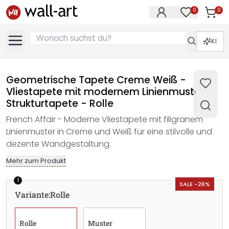
0
0
Artike
Artikel im M
KI
Geometrische Tapete Creme Weiß -
Vliestapete mit modernem Linienmuster -
Strukturtapete - Rolle
French Affair - Moderne Vliestapete mit filigranem
Linienmuster in Creme und Weiß für eine stilvolle und
dezente Wandgestaltung.
Mehr zum Produkt
1
SALE -26%
Variante
:
Rolle
Rolle
Muster