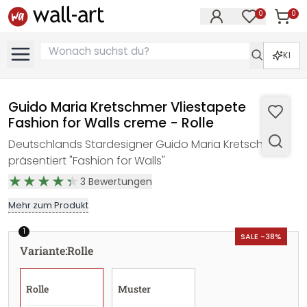
0
0
Artike
Artikel im M
KI
Guido Maria Kretschmer Vliestapete
Fashion for Walls creme - Rolle
Deutschlands Stardesigner Guido Maria Kretschmer
präsentiert "Fashion for Walls"
3
Bewertungen
Mehr zum Produkt
1
SALE -38%
Variante
:
Rolle
Rolle
Muster