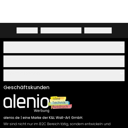
Impressum
·
Datenschutzerklärung
·
Widerrufsrecht
Hilfe
Kontakt
Service
Über uns
Gutscheine
Informationen
Fragen & Antworten
Klebe- und Montageanleitungen
AGB
Geschäftskunden
Material Übersicht
Impressum
Newsletter An-/Abmeldung
Versand & Zahlung
Sendungsverfolgung
Rücksendung
alenio.de
| eine Marke der K&L Wall-Art GmbH.
Wir sind nicht nur im B2C Bereich tätig, sondern entwickeln und
Widerrufsrecht