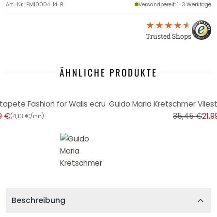
Art.-Nr.
:
EM10004-14-R
Versandbereit
: 1-3 Werktage
Trusted Shops
ÄHNLICHE PRODUKTE
-38%
tapete Fashion for Walls ecru
Guido Maria Kretschmer Vliest
9 €
35,45 €
21,9
(
4,13 €/m²
)
Beschreibung