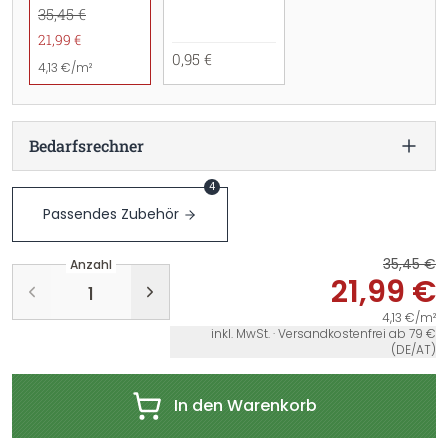
35,45 €
21,99 €
0,95 €
4,13 €/m²
Bedarfsrechner
4
Passendes Zubehör
35,45 €
Anzahl
21,99 €
4,13 €/m²
inkl. MwSt. · Versandkostenfrei ab 79 €
(DE/AT)
In den Warenkorb