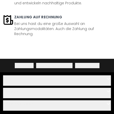
und entwickeln nachhaltige Produkte.
ZAHLUNG AUF RECHNUNG
Bei uns hast du eine große Auswahl an
Zahlungsmodalitäten. Auch die Zahlung auf
Rechnung.
Impressum
·
Datenschutzerklärung
·
Widerrufsrecht
Hilfe
Kontakt
Service
Über uns
Gutscheine
Informationen
Fragen & Antworten
Klebe- und Montageanleitungen