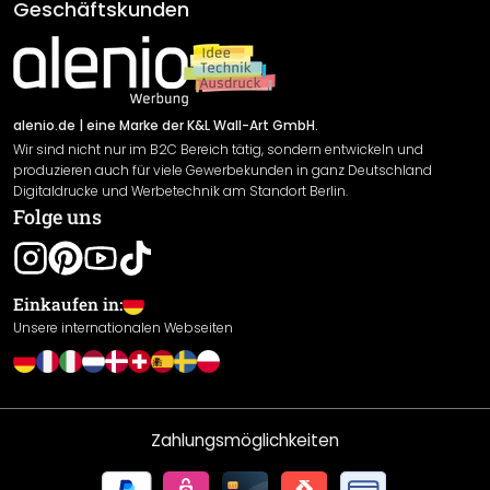
AGB
Geschäftskunden
Material Übersicht
Impressum
Newsletter An-/Abmeldung
Versand & Zahlung
Sendungsverfolgung
Rücksendung
alenio.de
| eine Marke der K&L Wall-Art GmbH.
Wir sind nicht nur im B2C Bereich tätig, sondern entwickeln und
Widerrufsrecht
produzieren auch für viele Gewerbekunden in ganz Deutschland
Datenschutzerklärung
Digitaldrucke und Werbetechnik am Standort Berlin.
Folge uns
Gewährleistung
Leistungserklärung / CE-Zeichen
Cookie Einstellungen
Einkaufen in:
Unsere internationalen Webseiten
Zahlungsmöglichkeiten