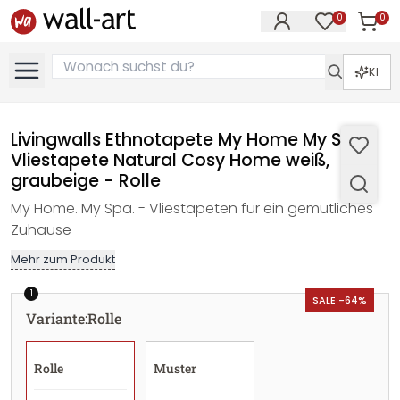
0
0
Artike
Artikel im M
KI
Livingwalls Ethnotapete My Home My Spa
Vliestapete Natural Cosy Home weiß,
graubeige - Rolle
My Home. My Spa. - Vliestapeten für ein gemütliches
Zuhause
Mehr zum Produkt
1
SALE -64%
Variante
:
Rolle
Rolle
Muster