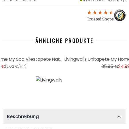
Art.-Nr.
:
AS386973-R
Versandbereit
: 1-3 Werktage
Trusted Shops
ÄHNLICHE PRODUKTE
-30%
Livingwalls Ethnotapete My Home My Spa Vliestapete Natural Cosy Home kieselgrau, hellbraun
9 €
35,95 €
24,9
(
2,62 €/m²
)
Beschreibung