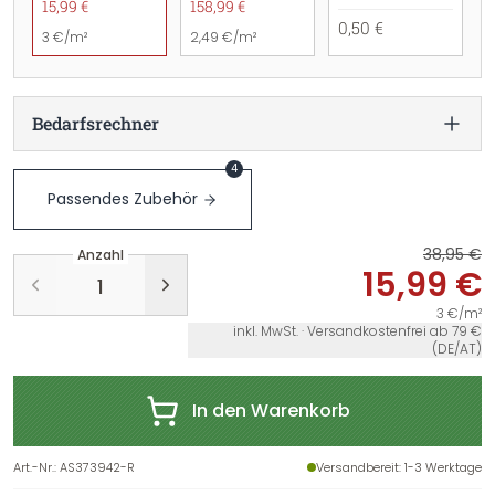
15,99 €
158,99 €
0,50 €
3 €/m²
2,49 €/m²
Bedarfsrechner
4
Passendes Zubehör
38,95 €
Anzahl
15,99 €
3 €/m²
inkl. MwSt. · Versandkostenfrei ab 79 €
(DE/AT)
In den Warenkorb
Art.-Nr.
:
AS373942-R
Versandbereit
: 1-3 Werktage