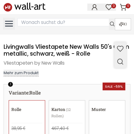
0
0
Artike
Artikel im M
KI
Livingwalls Vliestapete New Walls 50's Glam
metallic, schwarz, weiß - Rolle
Vliestapeten by New Walls
Mehr zum Produkt
1
SALE -59%
Variante
:
Rolle
Rolle
Karton
Muster
(12
Rollen)
38,95 €
467,40 €