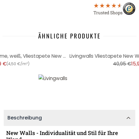
Trusted Shops
ÄHNLICHE PRODUKTE
-61%
Strukturtapete, Unitapete creme, weiß, Vliestapete New Walls von Livingwalls
9 €
40,95 €
15,
(
4,50 €/m²
)
Beschreibung
New Walls - Individualität und Stil für Ihre