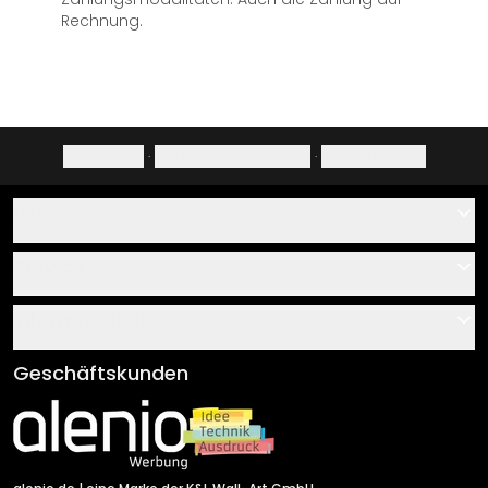
Rechnung.
Impressum
·
Datenschutzerklärung
·
Widerrufsrecht
Hilfe
Kontakt
Service
Über uns
Gutscheine
Informationen
Fragen & Antworten
Klebe- und Montageanleitungen
AGB
Geschäftskunden
Material Übersicht
Impressum
Newsletter An-/Abmeldung
Versand & Zahlung
Sendungsverfolgung
Rücksendung