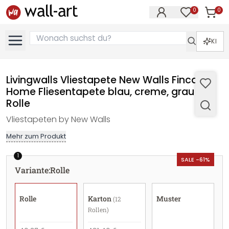
0
0
Artike
Artikel im M
KI
Livingwalls Vliestapete New Walls Finca
Home Fliesentapete blau, creme, grau -
Rolle
Vliestapeten by New Walls
Mehr zum Produkt
1
SALE -61%
Variante
:
Rolle
Rolle
Karton
Muster
(12
Rollen)