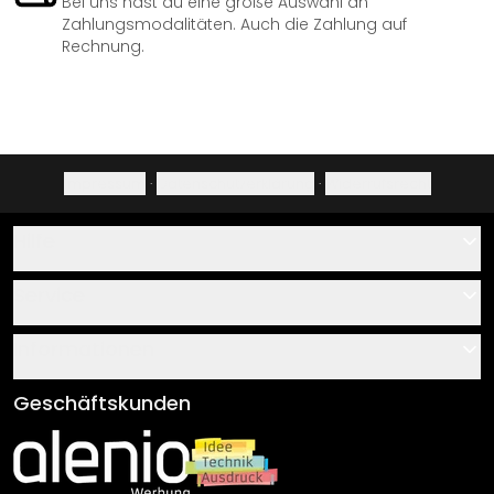
Bei uns hast du eine große Auswahl an
Zahlungsmodalitäten. Auch die Zahlung auf
Rechnung.
Impressum
·
Datenschutzerklärung
·
Widerrufsrecht
Hilfe
Kontakt
Service
Über uns
Gutscheine
Informationen
Fragen & Antworten
Klebe- und Montageanleitungen
AGB
Geschäftskunden
Material Übersicht
Impressum
Newsletter An-/Abmeldung
Versand & Zahlung