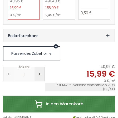
40,95 €
491,40 €
15,99 €
158,99 €
0,50 €
3 €/m²
2,49 €/m²
Bedarfsrechner
4
Passendes Zubehör
40,95 €
Anzahl
15,99 €
3 €/m²
inkl. MwSt. · Versandkostenfrei ab 79 €
(DE/AT)
In den Warenkorb
Art.-Nr.
:
AS374061-R
Versandbereit
: 1-3 Werktage