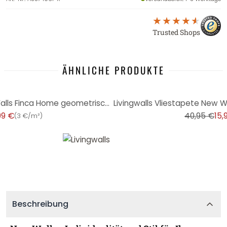
Trusted Shops
ÄHNLICHE PRODUKTE
-61%
Livingwalls Vliestapete New Walls Finca Home geometrische Tapete grau, schwarz
99 €
40,95 €
15,
(
3 €/m²
)
Beschreibung