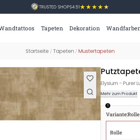
TRUSTED SHOPS
4.51
Wandtattoos
Tapeten
Dekoration
Wandfarbe
Startseite
Tapeten
Mustertapeten
/
/
Putztapete
Elysium - Purer 
Mehr zum Produkt
1
Variante
:
Rolle
Rolle