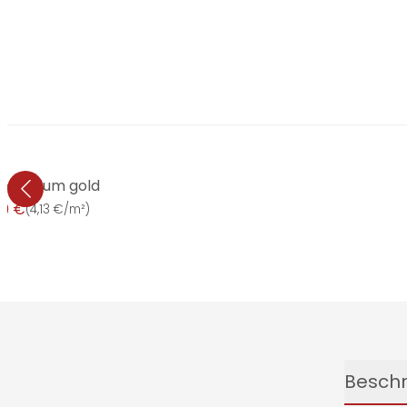
e Elysium gold
99 €
(
4,13 €/m²
)
Besch