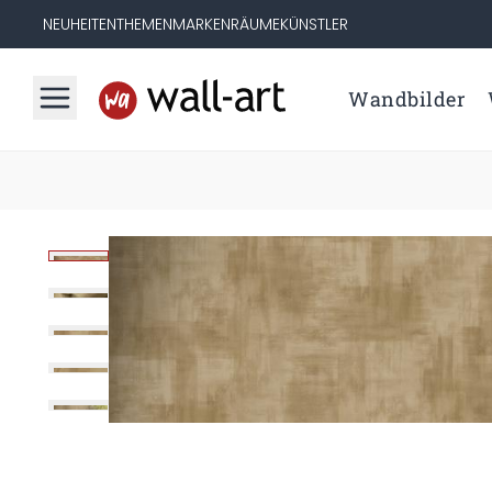
NEUHEITEN
THEMEN
MARKEN
RÄUME
KÜNSTLER
Wandbilder