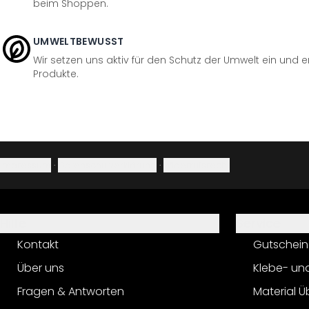
beim Shoppen.
UMWELTBEWUSST
Wir setzen uns aktiv für den Schutz der Umwelt ein und 
Produkte.
Impressum
·
Datenschutzerklärung
·
Widerrufsrecht
Hilfe
Service
Kontakt
Gutschein
Über uns
Klebe- un
Fragen & Antworten
Material Ü