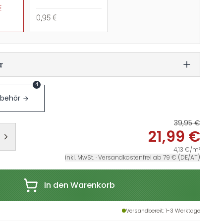
€
0,95 €
r
4
ubehör
39,95 €
21,99 €
4,13 €/m²
inkl. MwSt. · Versandkostenfrei ab 79 € (DE/AT)
In den Warenkorb
Versandbereit
: 1-3 Werktage