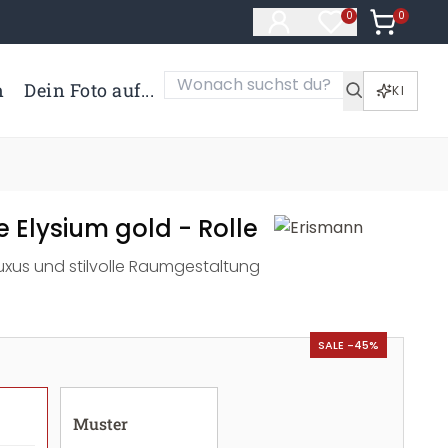
0
Artikel i
0
Artikel im Merk
n
Dein Foto auf...
KI
 Elysium gold - Rolle
Luxus und stilvolle Raumgestaltung
SALE -45%
Muster