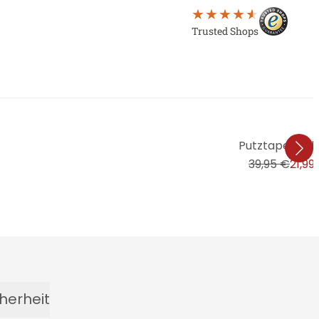
Trusted Shops
Putztapete El
39,95 €
21,99
herheit