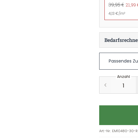
39,95 €
21,99 
4,13 €/m²
Bedarfsrechne
Passendes Z
Anzahl
Art.-Nr.
:
EM10480-30-R