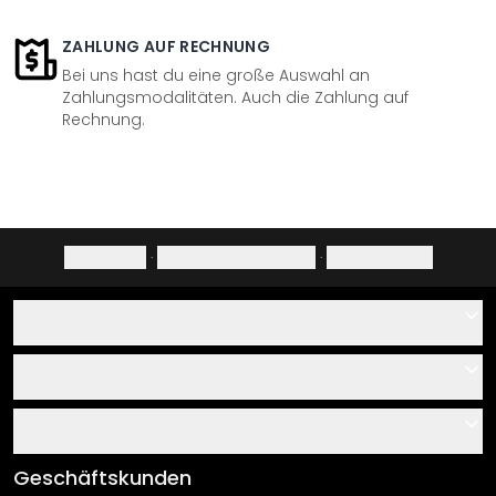
ZAHLUNG AUF RECHNUNG
Bei uns hast du eine große Auswahl an
Zahlungsmodalitäten. Auch die Zahlung auf
Rechnung.
Impressum
·
Datenschutzerklärung
·
Widerrufsrecht
Hilfe
Kontakt
Service
Über uns
Gutscheine
Informationen
Fragen & Antworten
Klebe- und Montageanleitungen
AGB
Geschäftskunden
Material Übersicht