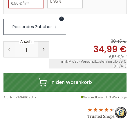
0,95 €
6,56 €/m²
4
Passendes Zubehör
38,45 €
Anzahl
34,99 €
6,56 €/m²
inkl. MwSt. · Versandkostenfrei ab 79 €
(DE/AT)
In den Warenkorb
Art.-Nr.
:
RA649628-R
Versandbereit
: 1-3 Werktage
Trusted Shops