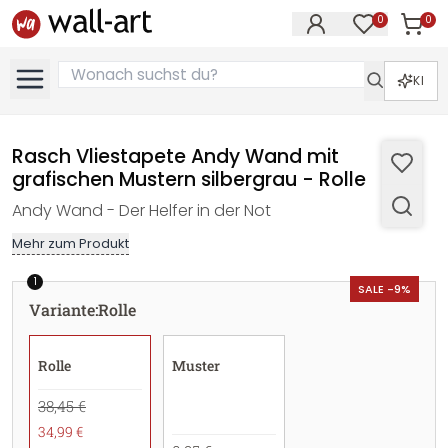
0
0
Artike
Artikel im M
KI
Rasch Vliestapete Andy Wand mit
grafischen Mustern silbergrau - Rolle
Andy Wand - Der Helfer in der Not
Mehr zum Produkt
1
SALE -9%
Variante
:
Rolle
Rolle
Muster
38,45 €
34,99 €