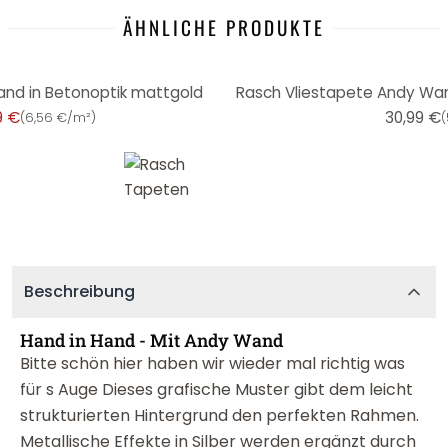
ÄHNLICHE PRODUKTE
nd in Betonoptik mattgold
Rasch Vliestapete Andy Wan
9 €
30,99 €
(
6,56 €/m²
)
(
Beschreibung
Hand in Hand - Mit Andy Wand
Bitte schön hier haben wir wieder mal richtig was
für s Auge Dieses grafische Muster gibt dem leicht
strukturierten Hintergrund den perfekten Rahmen.
Metallische Effekte in Silber werden ergänzt durch