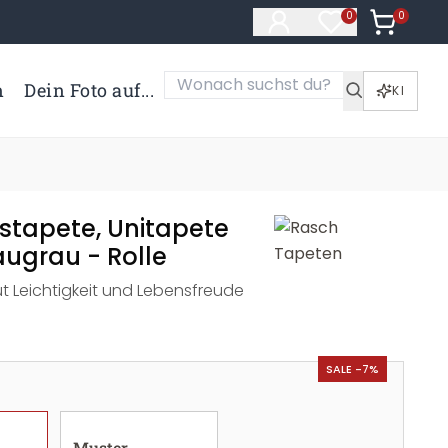
0
Artikel i
0
Artikel im Merk
n
Dein Foto auf...
KI
estapete, Unitapete
augrau - Rolle
t Leichtigkeit und Lebensfreude
SALE -7%
Muster