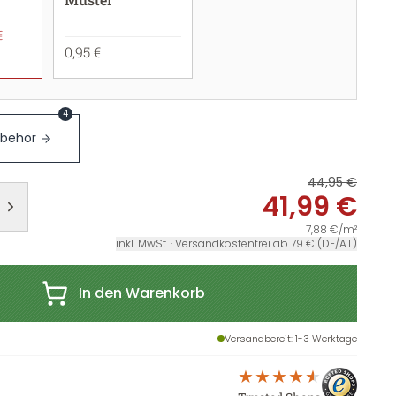
€
0,95 €
4
ubehör
44,95 €
41,99 €
7,88 €/m²
inkl. MwSt. · Versandkostenfrei ab 79 € (DE/AT)
In den Warenkorb
Versandbereit
: 1-3 Werktage