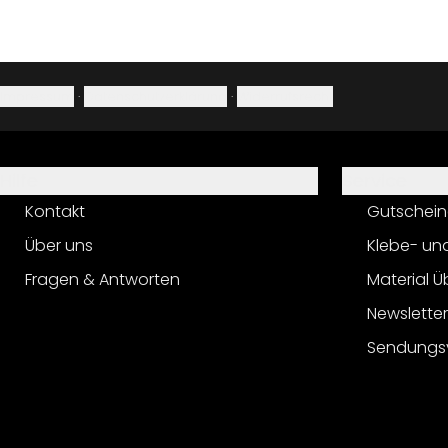
Impressum
·
Datenschutzerklärung
·
Widerrufsrecht
Hilfe
Service
Kontakt
Gutschein
Über uns
Klebe- un
Fragen & Antworten
Material Ü
Newslette
Sendungs