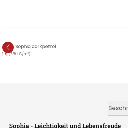
tapete Sophia darkpetrol
99 €
(
7,50 €/m²
)
Besch
Sophia - Leichtigkeit und Lebensfreude