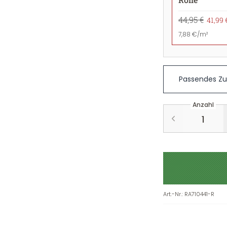
44,95 €
41,99 
7,88 €/m²
Passendes Z
Anzahl
Art.-Nr.
:
RA710441-R