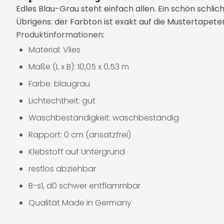
Edles Blau-Grau steht einfach allen. Ein schön schli
Übrigens: der Farbton ist exakt auf die Mustertapet
Produktinformationen:
Material: Vlies
Maße (L x B): 10,05 x 0,53 m
Farbe: blaugrau
Lichtechtheit: gut
Waschbeständigkeit: waschbeständig
Rapport: 0 cm (ansatzfrei)
Klebstoff auf Untergrund
restlos abziehbar
B-s1, d0 schwer entflammbar
Qualität Made in Germany