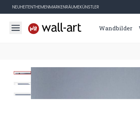
NEUHEITEN
THEMEN
MARKEN
RÄUME
KÜNSTLER
Wandbilder