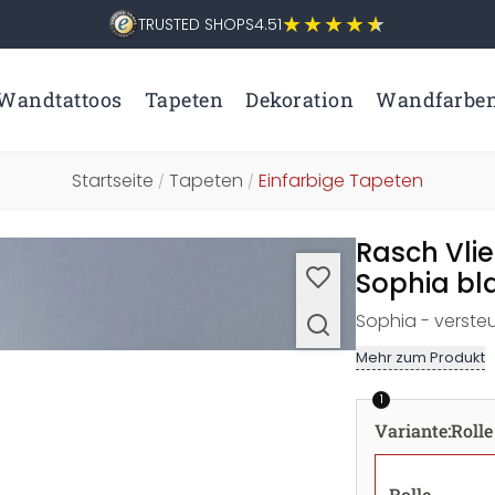
TRUSTED SHOPS
4.51
Wandtattoos
Tapeten
Dekoration
Wandfarbe
Startseite
Tapeten
Einfarbige Tapeten
/
/
Rasch Vli
Sophia bl
Sophia - versteu
Mehr zum Produkt
1
Variante
:
Rolle
Rolle