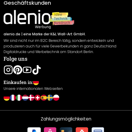
AGB
Geschäftskunden
Material Übersicht
Impressum
Newsletter An-/Abmeldung
Versand & Zahlung
Sendungsverfolgung
Rücksendung
alenio.de
| eine Marke der K&L Wall-Art GmbH.
Wir sind nicht nur im B2C Bereich tätig, sondern entwickeln und
Widerrufsrecht
produzieren auch für viele Gewerbekunden in ganz Deutschland
Datenschutzerklärung
Digitaldrucke und Werbetechnik am Standort Berlin.
Folge uns
Gewährleistung
Leistungserklärung / CE-Zeichen
Cookie Einstellungen
Einkaufen in:
Unsere internationalen Webseiten
Zahlungsmöglichkeiten