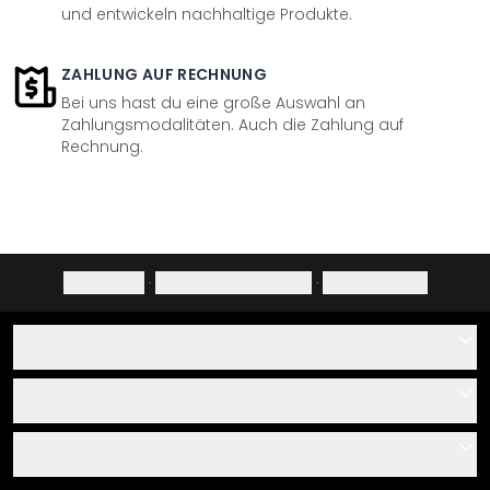
und entwickeln nachhaltige Produkte.
ZAHLUNG AUF RECHNUNG
Bei uns hast du eine große Auswahl an
Zahlungsmodalitäten. Auch die Zahlung auf
Rechnung.
Impressum
·
Datenschutzerklärung
·
Widerrufsrecht
Hilfe
Kontakt
Service
Über uns
Gutscheine
Informationen
Fragen & Antworten
Klebe- und Montageanleitungen