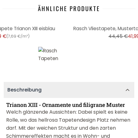
ÄHNLICHE PRODUKTE
-6%
pete Trianon XIII eisblau
Rasch Vliestapete, Mustertap
9 €
44,45 €
41,9
(
7,69 €/m²
)
Beschreibung
Trianon XIII - Ornamente und filigrane Muster
Welch glänzende Aussichten: Dabei spielt es keine
Rolle, wo das hellrosa Tapetendesign Platz nehmen
darf. Mit der weichen Struktur und den zarten
Schimmereffekten macht es in Wohn- und