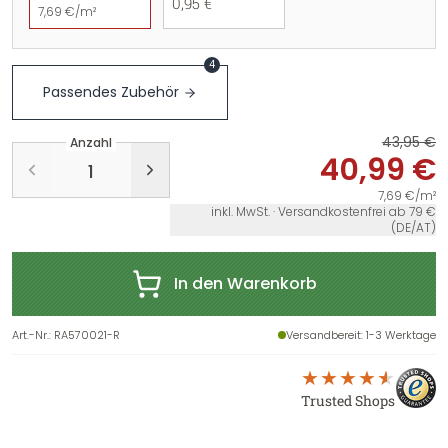
0,95 €
7,69 €/m²
4
Passendes Zubehör
43,95 €
Anzahl
40,99 €
7,69 €/m²
inkl. MwSt. · Versandkostenfrei ab 79 €
(DE/AT)
In den Warenkorb
Art.-Nr.
:
RA570021-R
Versandbereit
: 1-3 Werktage
Trusted Shops