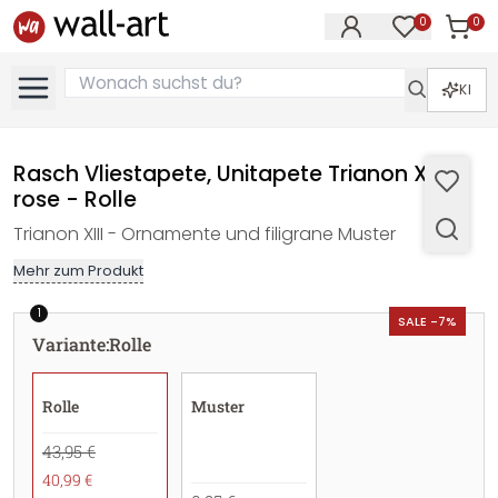
0
0
Artike
Artikel im M
KI
Rasch Vliestapete, Unitapete Trianon XIII
rose - Rolle
Trianon XIII - Ornamente und filigrane Muster
Mehr zum Produkt
1
SALE -7%
Variante
:
Rolle
Rolle
Muster
43,95 €
40,99 €