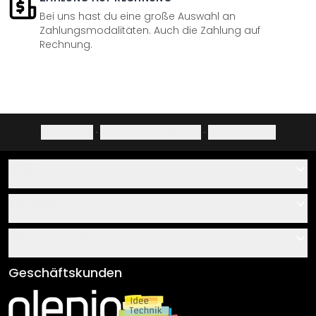
Bei uns hast du eine große Auswahl an
Zahlungsmodalitäten. Auch die Zahlung auf
Rechnung.
Impressum
·
Datenschutzerklärung
·
Widerrufsrecht
Hilfe
Kontakt
Service
Über uns
Gutscheine
Informationen
Fragen & Antworten
Klebe- und Montageanleitungen
AGB
Geschäftskunden
Material Übersicht
Impressum
Newsletter An-/Abmeldung