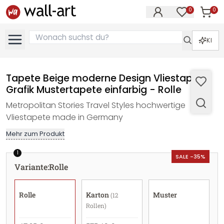
0
0
Artike
Artikel im M
KI
Tapete Beige moderne Design Vliestapete
Grafik Mustertapete einfarbig - Rolle
Metropolitan Stories Travel Styles hochwertige
Vliestapete made in Germany
Mehr zum Produkt
1
SALE -35%
Variante
:
Rolle
Rolle
Karton
Muster
(12
Rollen)