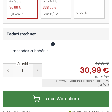
47,95 €
575,40 €
30,99 €
338,99 €
0,50 €
5,81 €/m²
5,30 €/m²
Bedarfsrechner
4
Passendes Zubehör
47,95 €
Anzahl
30,99 €
5,81 €/m²
inkl. MwSt. · Versandkostenfrei ab 79 €
(DE/AT)
In den Warenkorb
Art.-Nr.
:
AS391293-R
Versandbereit
: 1-3 Werktage