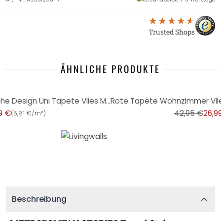
Trusted Shops
ÄHNLICHE PRODUKTE
-37%
Vliestapete Braun geometrische Design Uni Tapete Vlies Mustertapete
9 €
42,95 €
26,9
(
5,81 €/m²
)
Beschreibung