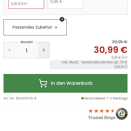
0,95 €
5,81 €/m²
4
Passendes Zubehör
39,95 €
Anzahl
30,99 €
5,81 €/m²
inkl. MwSt. · Versandkostenfrei ab 79 €
(DE/AT)
In den Warenkorb
Art.-Nr.
:
RA330076-R
Versandbereit
: 1-3 Werktage
Trusted Shops