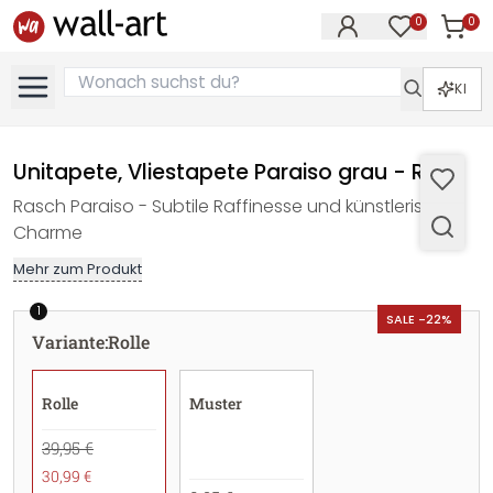
0
0
Artike
Artikel im M
KI
Unitapete, Vliestapete Paraiso grau - Rolle
Rasch Paraiso - Subtile Raffinesse und künstlerischer
Charme
Mehr zum Produkt
1
SALE -22%
Variante
:
Rolle
Rolle
Muster
39,95 €
30,99 €