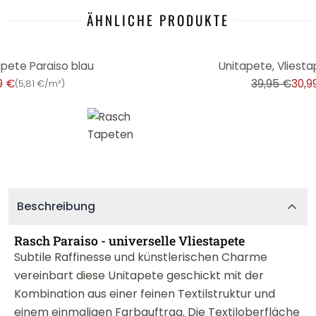
ÄHNLICHE PRODUKTE
-22%
apete Paraiso blau
Unitapete, Vliesta
9 €
39,95 €
30,9
(
5,81 €/m²
)
Beschreibung
Rasch Paraiso - universelle Vliestapete
Subtile Raffinesse und künstlerischen Charme
vereinbart diese Unitapete geschickt mit der
Kombination aus einer feinen Textilstruktur und
einem einmaligen Farbauftrag. Die Textiloberfläche