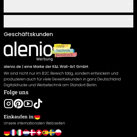
Kontakt
Service
Über uns
Gutscheine
Informationen
Fragen & Antworten
Klebe- und Montageanleitungen
AGB
Geschäftskunden
Material Übersicht
Impressum
Newsletter An-/Abmeldung
Versand & Zahlung
Sendungsverfolgung
Rücksendung
alenio.de
| eine Marke der K&L Wall-Art GmbH.
Wir sind nicht nur im B2C Bereich tätig, sondern entwickeln und
Widerrufsrecht
produzieren auch für viele Gewerbekunden in ganz Deutschland
Datenschutzerklärung
Digitaldrucke und Werbetechnik am Standort Berlin.
Folge uns
Gewährleistung
Leistungserklärung / CE-Zeichen
Cookie Einstellungen
Einkaufen in:
Unsere internationalen Webseiten